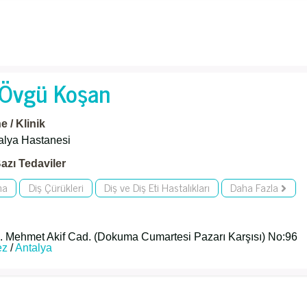
. Övgü Koşan
 / Klinik
alya Hastanesi
azı Tedaviler
ma
Diş Çürükleri
Diş ve Diş Eti Hastalıkları
Daha Fazla
. Mehmet Akif Cad. (Dokuma Cumartesi Pazarı Karşısı) No:96
ez
/
Antalya