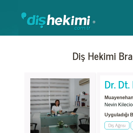
Diş Hekimi Bra
Dr. Dt.
Muayenehane
Nevin Kileci
Uyguladığı B
Diş Ağrısı