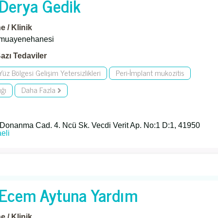
. Derya Gedik
 / Klinik
 muayenehanesi
azı Tedaviler
üz Bölgesi Gelişim Yetersizlikleri
Peri-İmplant mukozitis
ığı
Daha Fazla
Donanma Cad. 4. Ncü Sk. Vecdi Verit Ap. No:1 D:1, 41950
eli
. Ecem Aytuna Yardım
 / Klinik