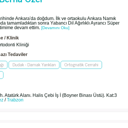
rihinde Ankara'da doğdum. İlk ve ortaokulu Ankara Namık
a tamamladıktan sonra Yabancı Dil Ağırlıklı Ayrancı Süper
itimime devam ettim.
[Devamını Oku]
 / Klinik
todonti Kliniği
azı Tedaviler
ığı
Dudak - Damak Yarıkları
Ortognatik Cerrahi
 Atatürk Alanı. Halis Çebi İş İ (Boyner Binası Üstü). Kat:3
ez
/
Trabzon