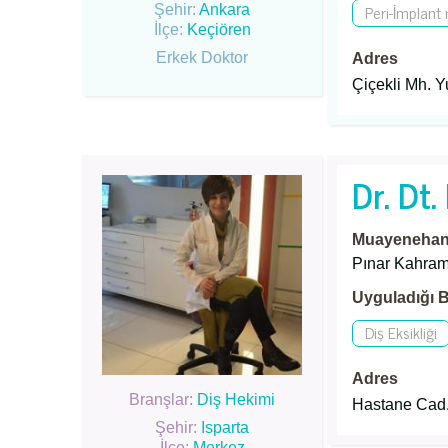
Peri-İmplant
Şehir:
Ankara
İlçe:
Keçiören
Erkek Doktor
Adres
Çiçekli Mh. 
Dr. Dt
Muayenehane
Pınar Kahra
Uyguladığı B
Diş Eksikliği
Adres
Branşlar:
Diş Hekimi
Hastane Cad.
Şehir:
Isparta
İlçe:
Merkez