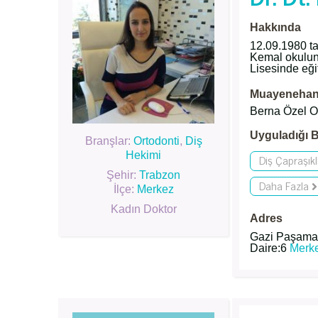
Hakkında
12.09.1980 ta
Kemal okulund
Lisesinde eğ
Muayenehane
Berna Özel Or
Uyguladığı B
Branşlar:
Ortodonti
,
Diş
Hekimi
Diş Çapraşıkl
Şehir:
Trabzon
Daha Fazla
İlçe:
Merkez
Kadın Doktor
Adres
Gazi Paşamah.
Daire:6
Merk