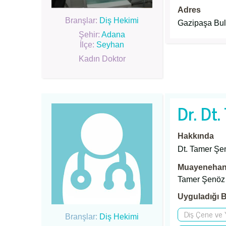
Adres
Branşlar:
Diş Hekimi
Gazipaşa Bul
Şehir:
Adana
İlçe:
Seyhan
Kadın Doktor
Dr. Dt
Hakkında
Dt. Tamer Şe
Muayenehane
Tamer Şenöz
Uyguladığı B
Diş Çene ve Y
Branşlar:
Diş Hekimi