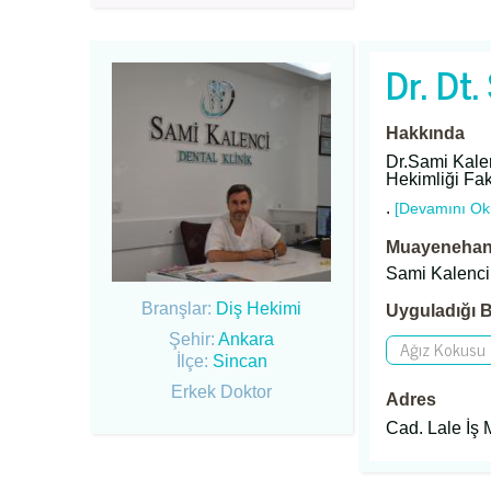
Dr. Dt.
Hakkında
Dr.Sami Kalen
Hekimliği Fak
.
[Devamını Ok
Muayenehane
Sami Kalenc
Branşlar:
Diş Hekimi
Uyguladığı B
Şehir:
Ankara
Ağız Kokusu
İlçe:
Sincan
Erkek Doktor
Adres
Cad. Lale İş 