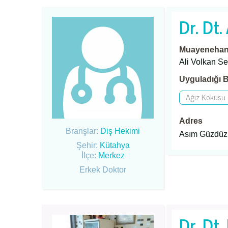
Dr. Dt.
Muayenehane
Ali Volkan S
Uyguladığı B
Ağız Kokusu
Adres
Branşlar:
Diş Hekimi
Asım Güzdüz 
Şehir:
Kütahya
İlçe:
Merkez
Erkek Doktor
Dr. Dt.