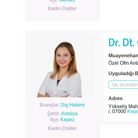
Kadın Doktor
Dr. Dt
Muayenehane
Özel Ofm Ant
Uyguladığı B
Diş Gıcırdat
Adres
Branşlar:
Diş Hekimi
Yükseliş Mah
/, 07000
Kep
Şehir:
Antalya
İlçe:
Kepez
Kadın Doktor