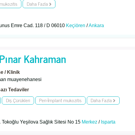
 mukozitis
Daha Fazla
Yunus Emre Cad. 118 / D 06010
Keçiören
/
Ankara
. Pınar Kahraman
 / Klinik
man muayenehanesi
azı Tedaviler
Diş Çürükleri
Peri-İmplant mukozitis
Daha Fazla
 Tokoğlu Yeşilova Sağlık Sitesi No 15
Merkez
/
Isparta