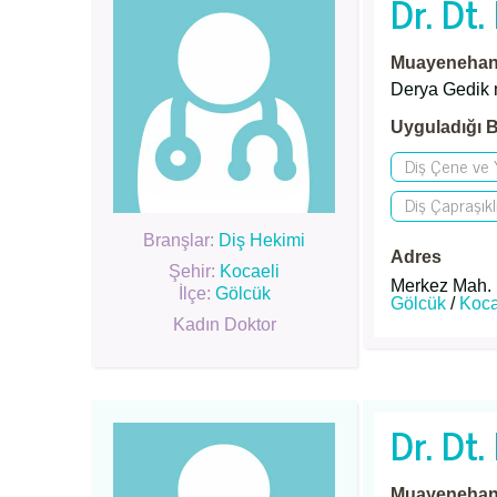
Dr. Dt
Muayenehane
Derya Gedik
Uyguladığı B
Diş Çene ve Y
Diş Çapraşıkl
Branşlar:
Diş Hekimi
Adres
Şehir:
Kocaeli
Merkez Mah. 
İlçe:
Gölcük
Gölcük
/
Koca
Kadın Doktor
Dr. Dt
Muayenehane