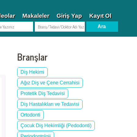
deolar
Makaleler
Giriş Yap
Kayıt Ol
Branşlar
Diş Hekimi
Ağız Diş ve Çene Cerrahisi
Protetik Diş Tedavisi
Diş Hastalıkları ve Tedavisi
Ortodonti
Çocuk Diş Hekimliği (Pedodonti)
Periodontoloji