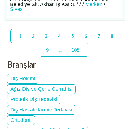
Belediye Sk. Akhan İş Kat :1 / / /
Merkez
/
Sivas
1
2
3
4
5
6
7
8
9
...
105
Branşlar
Diş Hekimi
Ağız Diş ve Çene Cerrahisi
Protetik Diş Tedavisi
Diş Hastalıkları ve Tedavisi
Ortodonti