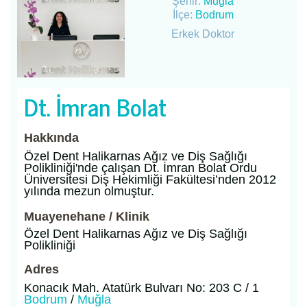
Şehir:
Muğla
İlçe:
Bodrum
Erkek Doktor
Dt. İmran Bolat
Hakkında
Özel Dent Halikarnas Ağız ve Diş Sağlığı
Polikliniği'nde çalışan Dt. İmran Bolat Ordu
Üniversitesi Diş Hekimliği Fakültesi’nden 2012
yılında mezun olmuştur.
Muayenehane / Klinik
Özel Dent Halikarnas Ağız ve Diş Sağlığı
Polikliniği
Adres
Konacık Mah. Atatürk Bulvarı No: 203 C / 1
Bodrum
/
Muğla