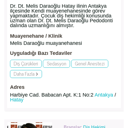
Dr. Dt. Melis Daraoğlu Hatay ilinin Antakya
ilçesinde Kendi muayenehanesinde görev
yapmaktadır. Çocuk diş hekimliği konusunda
uzman olan Dr. Dt. Melis Daraoğlu Pedodonti
dalında uzmanlığını almıştır.
Muayenehane / Klinik
Melis Daraoğlu muayanehanesi
Uyguladığı Bazı Tedaviler
Diş Çürükleri
Sedasyon
Genel Anestezi
Daha Fazla
Adres
Harbiye Cad. Babacan Apt. K:1 No:2
Antakya
/
Hatay
Branşlar:
Diş Hekimi