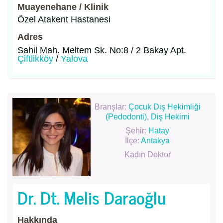
Muayenehane / Klinik
Özel Atakent Hastanesi
Adres
Sahil Mah. Meltem Sk. No:8 / 2 Bakay Apt.
Çiftlikköy
/
Yalova
Branşlar:
Çocuk Diş Hekimliği
(Pedodonti)
,
Diş Hekimi
Şehir:
Hatay
İlçe:
Antakya
Kadın Doktor
Dr. Dt. Melis Daraoğlu
Hakkında