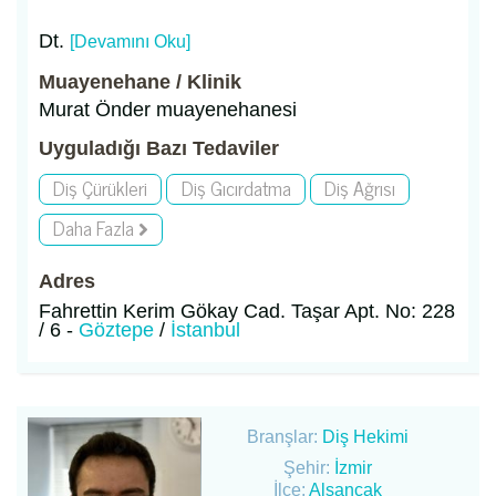
Dt.
[Devamını Oku]
Muayenehane / Klinik
Murat Önder muayenehanesi
Uyguladığı Bazı Tedaviler
Diş Çürükleri
Diş Gıcırdatma
Diş Ağrısı
Daha Fazla
Adres
Fahrettin Kerim Gökay Cad. Taşar Apt. No: 228
/ 6 -
Göztepe
/
İstanbul
Branşlar:
Diş Hekimi
Şehir:
İzmir
İlçe:
Alsancak