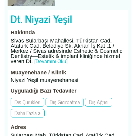
Dt. Niyazi Yeşil
Hakkında
Sivas Sularbaşı Mahallesi, Türki̇stan Cad,
Atatürk Cad, Beledi̇ye Sk. Akhan İş Kat :1 /
Merkez / Sivas adresinde Esthetic & Cosmetic
Dentistry—Estetik & implant kliniğinde hizmet
veren Dt.
[Devamını Oku]
Muayenehane / Klinik
Niyazi Yeşil muayenehanesi
Uyguladığı Bazı Tedaviler
Diş Çürükleri
Diş Gıcırdatma
Diş Ağrısı
Daha Fazla
Adres
Sularbaşı Mah. Türkistan Cad, Atatürk Cad,