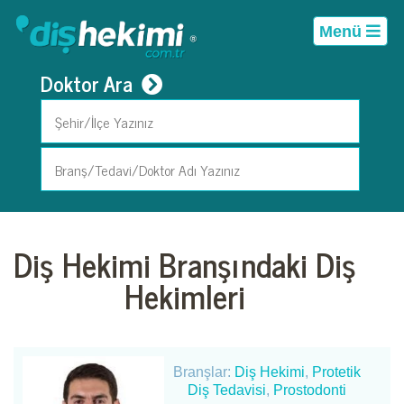
Menü
Doktor Ara
Diş Hekimi Branşındaki Diş
Hekimleri
Branşlar:
Diş Hekimi
,
Protetik
Diş Tedavisi
,
Prostodonti