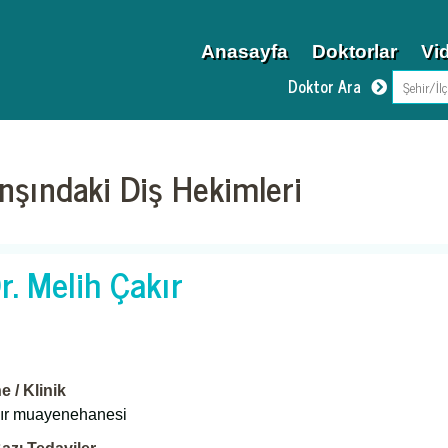
Anasayfa
Doktorlar
Vi
Doktor Ara
nşındaki Diş Hekimleri
r. Melih Çakır
 / Klinik
kır muayenehanesi