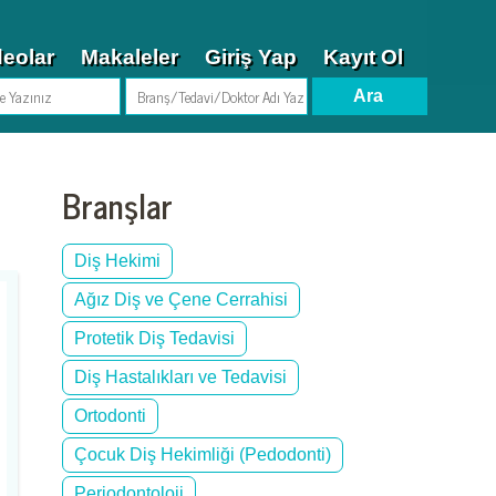
deolar
Makaleler
Giriş Yap
Kayıt Ol
Branşlar
Diş Hekimi
Ağız Diş ve Çene Cerrahisi
Protetik Diş Tedavisi
Diş Hastalıkları ve Tedavisi
Ortodonti
Çocuk Diş Hekimliği (Pedodonti)
Periodontoloji