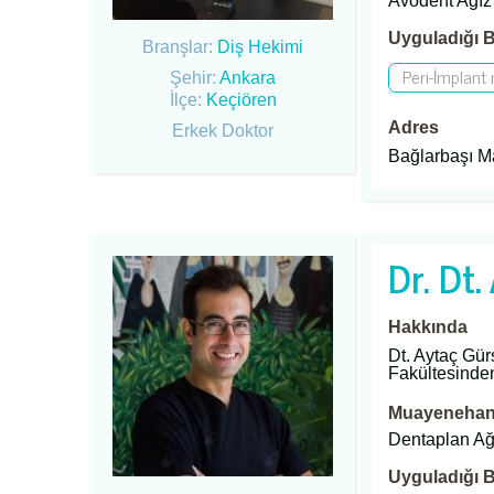
Avodent Ağız 
Uyguladığı B
Branşlar:
Diş Hekimi
Peri-İmplant
Şehir:
Ankara
İlçe:
Keçiören
Adres
Erkek Doktor
Bağlarbaşı Ma
Dr. Dt.
Hakkında
Dt. Aytaç Gür
Fakültesinde
Muayenehane
Dentaplan Ağı
Uyguladığı B