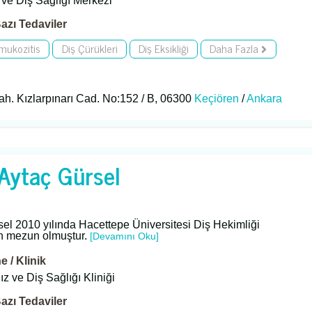
ve Diş Sağlığı Merkezi
azı Tedaviler
 mukozitis
Diş Çürükleri
Diş Eksikliği
Daha Fazla
h. Kızlarpınarı Cad. No:152 / B, 06300
Keçiören
/
Ankara
 Aytaç Gürsel
sel 2010 yılında Hacettepe Üniversitesi Diş Hekimliği
n mezun olmuştur.
[Devamını Oku]
 / Klinik
z ve Diş Sağlığı Kliniği
azı Tedaviler