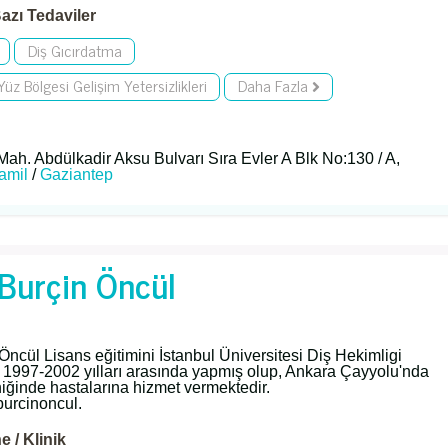
azı Tedaviler
Diş Gıcırdatma
üz Bölgesi Gelişim Yetersizlikleri
Daha Fazla
h. Abdülkadir Aksu Bulvarı Sıra Evler A Blk No:130 / A,
amil
/
Gaziantep
 Burçin Öncül
 Öncül Lisans eğitimini İstanbul Üniversitesi Diş Hekimligi
 1997-2002 yılları arasında yapmış olup, Ankara Çayyolu'nda
niğinde hastalarına hizmet vermektedir.
burcinoncul.
 / Klinik