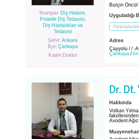
Burçin Öncül 
Branşlar:
Diş Hekimi
,
Uyguladığı B
Protetik Diş Tedavisi
,
Periimplantit
Diş Hastalıkları ve
Tedavisi
Şehir:
Ankara
Adres
İlçe:
Çankaya
Çayyolu / / -
Çankaya
/
An
Kadın Doktor
Dr. Dt.
Hakkında
Volkan Yılmaz
fakültesinde
Avodent Ağız 
Muayenehane