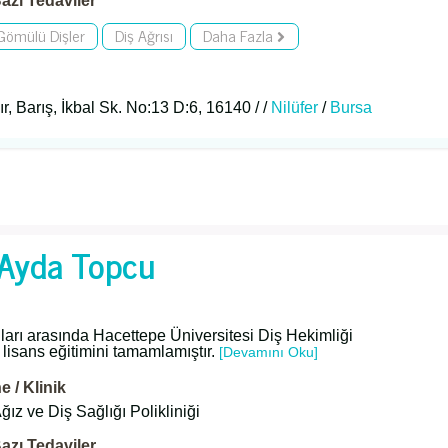
azı Tedaviler
Gömülü Dişler
Diş Ağrısı
Daha Fazla
r, Barış, İkbal Sk. No:13 D:6, 16140 / /
Nilüfer
/
Bursa
. Ayda Topcu
ları arasında Hacettepe Üniversitesi Diş Hekimliği
 lisans eğitimini tamamlamıştır.
[Devamını Oku]
 / Klinik
ğız ve Diş Sağlığı Polikliniği
azı Tedaviler