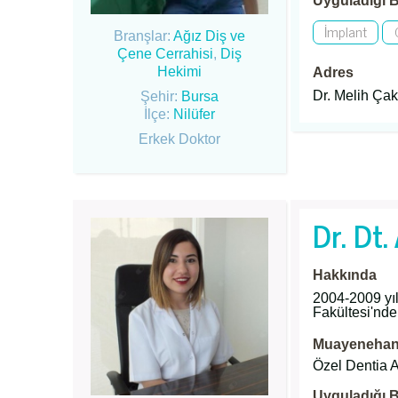
Uyguladığı B
İmplant
Branşlar:
Ağız Diş ve
Çene Cerrahisi
,
Diş
Hekimi
Adres
Dr. Melih Çakı
Şehir:
Bursa
İlçe:
Nilüfer
Erkek Doktor
Dr. Dt
Hakkında
2004-2009 yıl
Fakültesi'nde
Muayenehane
Özel Dentia A
Uyguladığı B