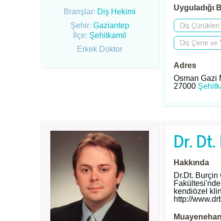
Uyguladığı B
Branşlar:
Diş Hekimi
Diş Çürükleri
Şehir:
Gaziantep
İlçe:
Şehitkamil
Diş Çene ve Y
Erkek Doktor
Adres
Osman Gazi Ma
27000
Şehitk
Dr. Dt.
Hakkında
Dr.Dt. Burçin
Fakültesi'nde
kendiözel kli
http://www.dr
Muayenehane