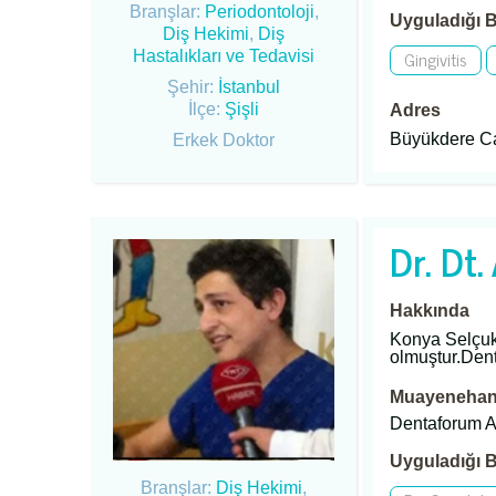
Branşlar:
Periodontoloji
,
Uyguladığı B
Diş Hekimi
,
Diş
Gingivitis
Hastalıkları ve Tedavisi
Şehir:
İstanbul
İlçe:
Şişli
Adres
Büyükdere Ca
Erkek Doktor
Dr. Dt
Hakkında
Konya Selçuk
olmuştur.Dent
Muayenehane
Dentaforum Ağ
Uyguladığı B
Branşlar:
Diş Hekimi
,