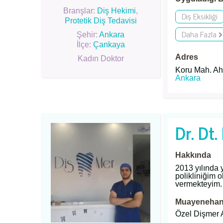
Branşlar:
Diş Hekimi
,
Diş Eksikliği
Protetik Diş Tedavisi
Daha Fazla
Şehir:
Ankara
İlçe:
Çankaya
Adres
Kadın Doktor
Koru Mah. Ahm
Ankara
Dr. Dt.
Hakkında
2013 yılında
polikliniğim 
vermekteyim
Muayenehane
Özel Dişmer A