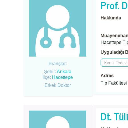
Prof. D
Hakkında
Muayenehane
Hacettepe Tıp
Uyguladığı B
Kanal Tedavi
Branşlar:
Şehir:
Ankara
Adres
İlçe:
Hacettepe
Tıp Fakültesi
Erkek Doktor
Dt. Tü