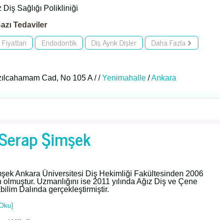
 Diş Sağlığı Polikliniği
azı Tedaviler
 Fiyatları
Endodontik
Diş Ayrık Dişler
Daha Fazla
zılcahamam Cad, No 105 A / /
Yenimahalle
/
Ankara
. Serap Şimşek
mşek Ankara Üniversitesi Diş Hekimliği Fakültesinden 2006
 olmuştur. Uzmanlığını ise 2011 yılında Ağız Diş ve Çene
bilim Dalında gerçekleştirmiştir.
Oku]