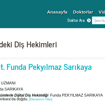
Anasayfa
Doktorlar
Vi
Doktor Ara
ndeki Diş Hekimleri
t. Funda Pekyılmaz Sarıkaya
 UZMANI
nda SARIKAYA
ümlerle Dijital Diş Hekimliği
Funda PEKYILMAZ SARIKAYA
 Ankara’da doğdu.
[Devamını Oku]