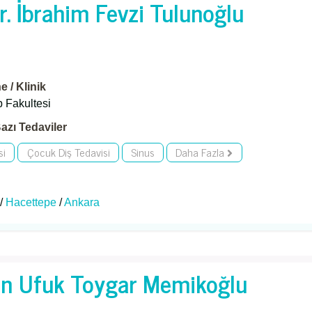
r. İbrahim Fevzi Tulunoğlu
 / Klinik
 Fakultesi
azı Tedaviler
si
Çocuk Diş Tedavisi
Sinus
Daha Fazla
 /
Hacettepe
/
Ankara
lin Ufuk Toygar Memikoğlu