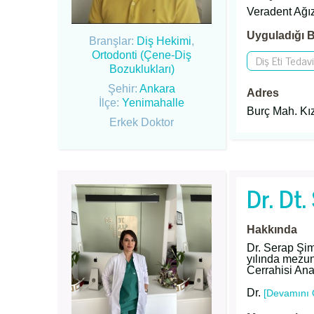
Veradent Ağız
Uyguladığı B
Branşlar:
Diş Hekimi
,
Ortodonti (Çene-Diş
Diş Eti Tedavi
Bozuklukları)
Şehir:
Ankara
Adres
İlçe:
Yenimahalle
Burç Mah. Kı
Erkek Doktor
Dr. Dt
Hakkında
Dr. Serap Şi
yılında mezun
Cerrahisi Ana
Dr.
[Devamını 