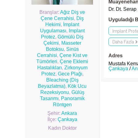
Muayenehane
Dr. Dt. Serap
Branşlar:
Ağız Diş ve
Çene Cerrahisi
,
Diş
Uyguladığı B
Hekimi
,
İmplant
Implant Prot
Uygulaması
,
Implant
Protez
,
Gömülü Diş
Daha Fazla
Çekimi
,
Masseter
Botoksu
,
Sinüs
Cerrahisi
,
Çene Kist ve
Adres
Tümörleri
,
Çene Eklemi
Mustafa Kemal M
Hastalıkları
,
Zirkonyum
Çankaya
/
An
Protez
,
Gece Plağı
,
Bleaching (Diş
Beyazlatma)
,
Kök Ucu
Rezeksiyonu
,
Gülüş
Tasarımı
,
Panoramik
Röntgen
Şehir:
Ankara
İlçe:
Çankaya
Kadın Doktor