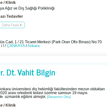
 / Klinik
a Ağız ve Diş Sağlığı Polikliniği
azı Tedaviler
Daha Fazla
s Cad, 1 / 21 Ticaret Merkezi (Park Oran Ofis Binası) No:70
/ / /
ÇANKAYA
/
Ankara
. Dt. Vahit Bilgin
Ankara üniversitesi diş hekimliği fakültesinden mezun olduktan
020 arası ortodonti tedavi üzerine samsun 19 mayıs
de uzmanlık eğitimi almıştır.
[Devamını Oku]
 / Klinik