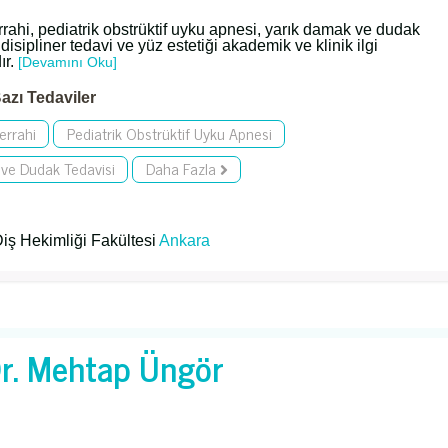
rrahi, pediatrik obstrüktif uyku apnesi, yarık damak ve dudak
idisipliner tedavi ve yüz estetiği akademik ve klinik ilgi
ır.
[Devamını Oku]
azı Tedaviler
errahi
Pediatrik Obstrüktif Uyku Apnesi
ve Dudak Tedavisi
Daha Fazla
Diş Hekimliği Fakültesi
Ankara
r. Mehtap Üngör