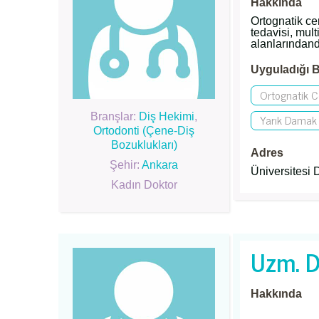
Hakkında
Ortognatik ce
tedavisi, mult
alanlarındand
Uyguladığı B
Ortognatik C
Yarık Damak 
Branşlar:
Diş Hekimi
,
Ortodonti (Çene-Diş
Bozuklukları)
Adres
Şehir:
Ankara
Üniversitesi 
Kadın Doktor
Uzm. D
Hakkında