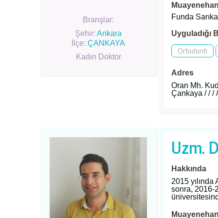
Muayenehane
Funda Sarıkay
Branşlar:
Şehir:
Ankara
Uyguladığı B
İlçe:
ÇANKAYA
Ortodonti
Kadın Doktor
Adres
Oran Mh. Kudü
Çankaya / / / / 
Uzm. Dr
Hakkında
2015 yılında 
sonra, 2016-2
üniversitesin
Muayenehane