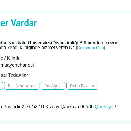
ner Vardar
dar, Kırıkkale ÜniversitesiDişhekimliği Blümünden mezun
nda kendi kliniğinde hizmet veren Dt.
[Devamını Oku]
 / Klinik
r muayenehanesi
azı Tedaviler
Diş Gıcırdatma
Diş Ağrısı
Daha Fazla
 Bayındır 2 Sk 52 / B Kızılay Çankaya 06530
Çankaya
/