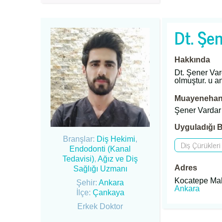
Dt. Şe
Hakkında
Dt. Şener Var
olmuştur. u a
Muayenehane
Şener Varda
Uyguladığı B
Branşlar:
Diş Hekimi
,
Diş Çürükleri
Endodonti (Kanal
Tedavisi)
,
Ağız ve Diş
Adres
Sağlığı Uzmanı
Kocatepe Mah
Şehir:
Ankara
Ankara
İlçe:
Çankaya
Erkek Doktor