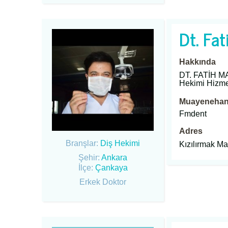
Dt. Fat
Hakkında
DT. FATİH M
Hekimi Hizme
Muayenehane
Fmdent
Adres
Branşlar:
Diş Hekimi
Kızılırmak Ma
Şehir:
Ankara
İlçe:
Çankaya
Erkek Doktor