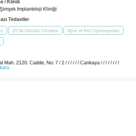
 / Klinik
 Şimşek Implantoloji Kliniği
azı Tedaviler
ez
20'lik Gömülü Cerrahisi
Apse ve Kist Operasyonları
ah. 2120. Cadde, No: 7 / 2 / / / / / / Cankaya / / / / / / / /
kara