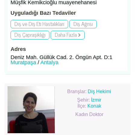
Müşfik Kemikcioğlu muayenehanesi
Uyguladığı Bazı Tedaviler
Diş ve Diş Eti Hastalıkları
Diş Ağrısı
Diş Çapraşıklığı
Daha Fazla
Adres
Deniz Mah. Güllük Cad. 2. Öngün Apt. D:1
Muratpaşa
/
Antalya
Branşlar:
Diş Hekimi
Şehir:
İzmir
İlçe:
Konak
Kadın Doktor