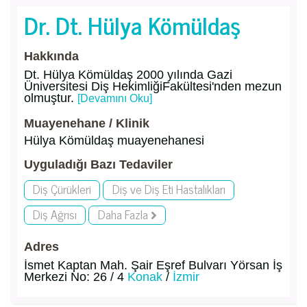
Dr. Dt. Hülya Kömüldaş
Hakkında
Dt. Hülya Kömüldaş 2000 yılında Gazi
Üniversitesi Diş HekimliğiFakültesi'nden mezun
olmuştur.
[Devamını Oku]
Muayenehane / Klinik
Hülya Kömüldaş muayenehanesi
Uyguladığı Bazı Tedaviler
Diş Çürükleri
Diş ve Diş Eti Hastalıkları
Diş Ağrısı
Daha Fazla
Adres
İsmet Kaptan Mah. Şair Eşref Bulvarı Yörsan İş
Merkezi No: 26 / 4
Konak
/
İzmir