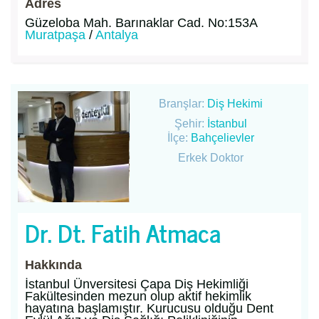
Adres
Güzeloba Mah. Barınaklar Cad. No:153A
Muratpaşa
/
Antalya
Branşlar:
Diş Hekimi
Şehir:
İstanbul
İlçe:
Bahçelievler
Erkek Doktor
Dr. Dt. Fatih Atmaca
Hakkında
İstanbul Ünversitesi Çapa Diş Hekimliği
Fakültesinden mezun olup aktif hekimlik
hayatına başlamıştır. Kurucusu olduğu Dent