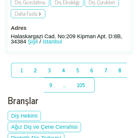
Diş Gıcırdatma
Diş Eksikliği
Diş Çürükleri
Daha Fazla
Adres
Halaskargazi Cad. No:209 Kipman Apt. D:8B,
34384
Şişli
/
İstanbul
1
2
3
4
5
6
7
8
9
...
105
Branşlar
Diş Hekimi
Ağız Diş ve Çene Cerrahisi
Protetik Diş Tedavisi