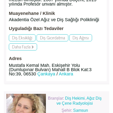
yılında Profesör unvanı almıştır.
Muayenehane / Klinik
Akadentia Özel Ağız ve Diş Sağlığı Polikliniği
Uyguladığı Bazı Tedaviler
Diş Eksikliği
Diş Gıcırdatma
Diş Ağrısı
Daha Fazla
Adres
Mustafa Kemal Mah. Eskişehir Yolu
(Dumlupınar Bulvarı) Mahall B Blok Kat:3
No:39, 06530
Çankaya
/
Ankara
Branşlar:
Diş Hekimi
,
Ağız Diş
ve Çene Radyolojisi
Şehir:
Samsun