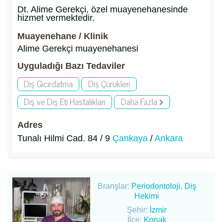
Dt. Alime Gerekçi, özel muayenehanesinde
hizmet vermektedir.
Muayenehane / Klinik
Alime Gerekçi muayenehanesi
Uyguladığı Bazı Tedaviler
Diş Gıcırdatma
Diş Çürükleri
Diş ve Diş Eti Hastalıkları
Daha Fazla
Adres
Tunalı Hilmi Cad. 84 / 9
Çankaya
/
Ankara
Branşlar:
Periodontoloji
,
Diş
Hekimi
Şehir:
İzmir
İlçe:
Konak