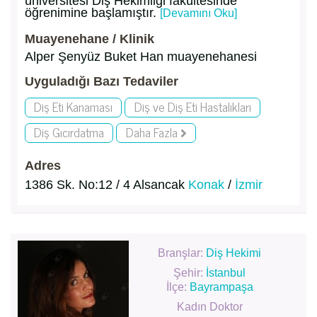
üniversitesi Diş Hekimliği fakültesinde
öğrenimine başlamıştır.
[Devamını Oku]
Muayenehane / Klinik
Alper Şenyüz Buket Han muayenehanesi
Uyguladığı Bazı Tedaviler
Diş Eti Kanaması
Diş ve Diş Eti Hastalıkları
Diş Gıcırdatma
Daha Fazla
Adres
1386 Sk. No:12 / 4 Alsancak
Konak
/
İzmir
Branşlar:
Diş Hekimi
Şehir:
İstanbul
İlçe:
Bayrampaşa
Kadın Doktor