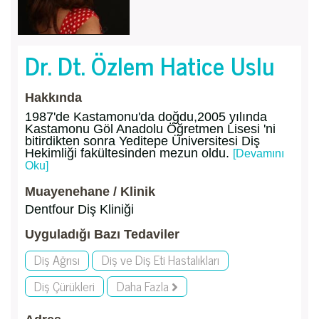
Dr. Dt. Özlem Hatice Uslu
Hakkında
1987'de Kastamonu'da doğdu,2005 yılında
Kastamonu Göl Anadolu Öğretmen Lisesi 'ni
bitirdikten sonra Yeditepe Üniversitesi Diş
Hekimliği fakültesinden mezun oldu.
[Devamını
Oku]
Muayenehane / Klinik
Dentfour Diş Kliniği
Uyguladığı Bazı Tedaviler
Diş Ağrısı
Diş ve Diş Eti Hastalıkları
Diş Çürükleri
Daha Fazla