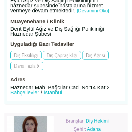
Eylül Ağız ve Diş Sağlığı Polikliniğinin
haznedar şubesinde hastalarına hizmet
vermeye devam etmektedir.
[Devamını Oku]
Muayenehane / Klinik
Dent Eylül Ağız ve Diş Sağlığı Polikliniği
Haznedar Şubesi
Uyguladığı Bazı Tedaviler
Diş Eksikliği
Diş Çapraşıklığı
Diş Ağrısı
Daha Fazla
Adres
Haznedar Mah. Bağcılar Cad. No:14 Kat:2
Bahçelievler
/
İstanbul
Branşlar:
Diş Hekimi
Şehir:
Adana