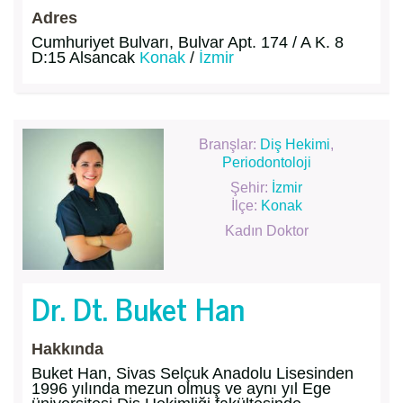
Adres
Cumhuriyet Bulvarı, Bulvar Apt. 174 / A K. 8
D:15 Alsancak
Konak
/
İzmir
Branşlar:
Diş Hekimi
,
Periodontoloji
Şehir:
İzmir
İlçe:
Konak
Kadın Doktor
Dr. Dt. Buket Han
Hakkında
Buket Han, Sivas Selçuk Anadolu Lisesinden
1996 yılında mezun olmuş ve aynı yıl Ege