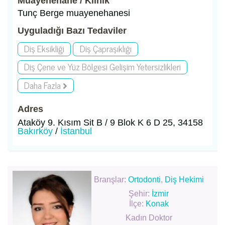
Muayenehane / Klinik
Tunç Berge muayenehanesi
Uyguladığı Bazı Tedaviler
Diş Eksikliği
Diş Çapraşıklığı
Diş Çene ve Yüz Bölgesi Gelişim Yetersizlikleri
Daha Fazla
Adres
Ataköy 9. Kısım Sit B / 9 Blok K 6 D 25, 34158
Bakırköy
/
İstanbul
Branşlar:
Ortodonti
,
Diş Hekimi
Şehir:
İzmir
İlçe:
Konak
Kadın Doktor