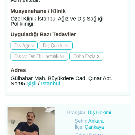
Muayenehane / Klinik
Özel Klinik İstanbul Ağız ve Diş Sağlığı
Polikliniği
Uyguladığı Bazı Tedaviler
Diş Ağrısı
Diş Çürükleri
Diş ve Diş Eti Hastalıkları
Daha Fazla
Adres
Gülbahar Mah. Büyükdere Cad. Çınar Apt.
No:95
Şişli
/
İstanbul
Branşlar:
Diş Hekimi
Şehir:
Ankara
İlçe:
Çankaya