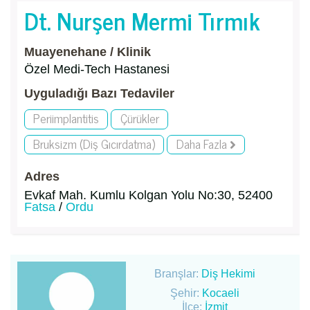
Dt. Nurşen Mermi Tırmık
Muayenehane / Klinik
Özel Medi-Tech Hastanesi
Uyguladığı Bazı Tedaviler
Periimplantitis
Çürükler
Bruksizm (Diş Gıcırdatma)
Daha Fazla
Adres
Evkaf Mah. Kumlu Kolgan Yolu No:30, 52400
Fatsa
/
Ordu
Branşlar:
Diş Hekimi
Şehir:
Kocaeli
İlçe:
İzmit