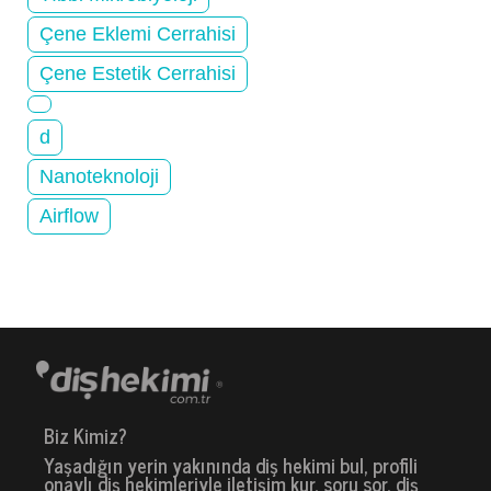
Çene Eklemi Cerrahisi
Çene Estetik Cerrahisi
d
Nanoteknoloji
Airflow
Biz Kimiz?
Yaşadığın yerin yakınında diş hekimi bul, profili
onaylı diş hekimleriyle iletişim kur, soru sor, diş