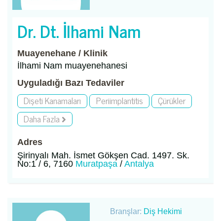
Dr. Dt. İlhami Nam
Muayenehane / Klinik
İlhami Nam muayenehanesi
Uyguladığı Bazı Tedaviler
Dişeti Kanamaları
Periimplantitis
Çürükler
Daha Fazla
Adres
Şirinyalı Mah. İsmet Gökşen Cad. 1497. Sk.
No:1 / 6, 7160
Muratpaşa
/
Antalya
Branşlar:
Diş Hekimi