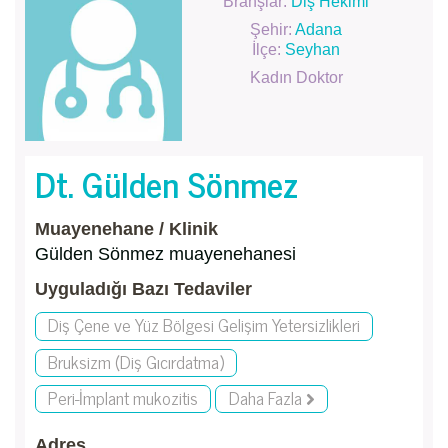
Branşlar:
Diş Hekimi
Şehir:
Adana
İlçe:
Seyhan
Kadın Doktor
Dt. Gülden Sönmez
Muayenehane / Klinik
Gülden Sönmez muayenehanesi
Uyguladığı Bazı Tedaviler
Diş Çene ve Yüz Bölgesi Gelişim Yetersizlikleri
Bruksizm (Diş Gıcırdatma)
Peri-İmplant mukozitis
Daha Fazla
Adres