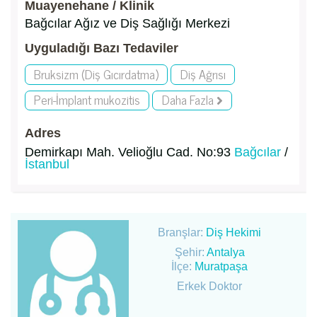
Muayenehane / Klinik
Bağcılar Ağız ve Diş Sağlığı Merkezi
Uyguladığı Bazı Tedaviler
Bruksizm (Diş Gıcırdatma)
Diş Ağrısı
Peri-İmplant mukozitis
Daha Fazla
Adres
Demirkapı Mah. Velioğlu Cad. No:93
Bağcılar
/
İstanbul
Branşlar:
Diş Hekimi
Şehir:
Antalya
İlçe:
Muratpaşa
Erkek Doktor