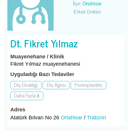
İlçe:
Ortahisar
Erkek Doktor
Dt. Fikret Yılmaz
Muayenehane / Klinik
Fikret Yılmaz muayenehanesi
Uyguladığı Bazı Tedaviler
Diş Eksikliği
Diş Ağrısı
Periimplantitis
Daha Fazla
Adres
Atatürk Bılvarı No 26
Ortahisar
/
Trabzon