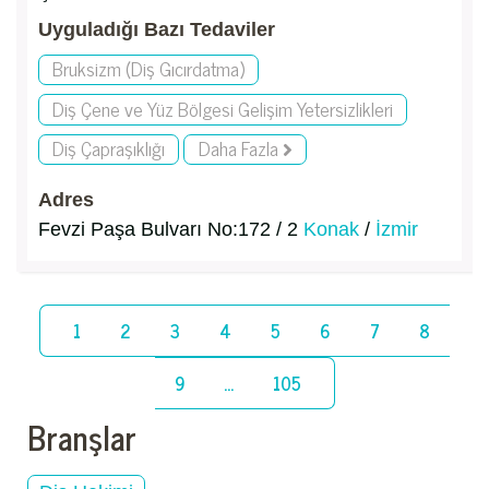
Uyguladığı Bazı Tedaviler
Bruksizm (Diş Gıcırdatma)
Diş Çene ve Yüz Bölgesi Gelişim Yetersizlikleri
Diş Çapraşıklığı
Daha Fazla
Adres
Fevzi Paşa Bulvarı No:172 / 2
Konak
/
İzmir
1
2
3
4
5
6
7
8
9
...
105
Branşlar