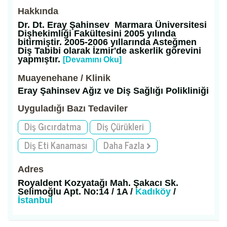
Hakkında
Dr. Dt. Eray Şahinsev Marmara Üniversitesi
Dişhekimliği Fakültesini 2005 yılında
bitirmiştir. 2005-2006 yıllarında Asteğmen
Diş Tabibi olarak İzmir'de askerlik görevini
yapmıştır.
[Devamını Oku]
Muayenehane / Klinik
Eray Şahinsev Ağız ve Diş Sağlığı Polikliniği
Uyguladığı Bazı Tedaviler
Diş Gıcırdatma
Diş Çürükleri
Diş Eti Kanaması
Daha Fazla
Adres
Royaldent Kozyatağı Mah. Şakacı Sk.
Selimoğlu Apt. No:14 / 1A /
Kadıköy
/
İstanbul