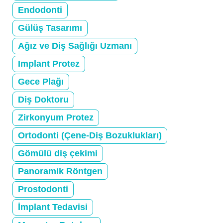
Endodonti
Gülüş Tasarımı
Ağız ve Diş Sağlığı Uzmanı
Implant Protez
Gece Plağı
Diş Doktoru
Zirkonyum Protez
Ortodonti (Çene-Diş Bozuklukları)
Gömülü diş çekimi
Panoramik Röntgen
Prostodonti
İmplant Tedavisi