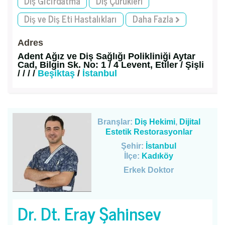
Diş Gıcırdatma
Diş Çürükleri
Diş ve Diş Eti Hastalıkları
Daha Fazla
Adres
Adent Ağız ve Diş Sağlığı Polikliniği Aytar
Cad, Bilgin Sk. No: 1 / 4 Levent, Etiler / Şişli
/ / / /
Beşiktaş
/
İstanbul
Branşlar:
Diş Hekimi
,
Dijital
Estetik Restorasyonlar
Şehir:
İstanbul
İlçe:
Kadıköy
Erkek Doktor
Dr. Dt. Eray Şahinsev