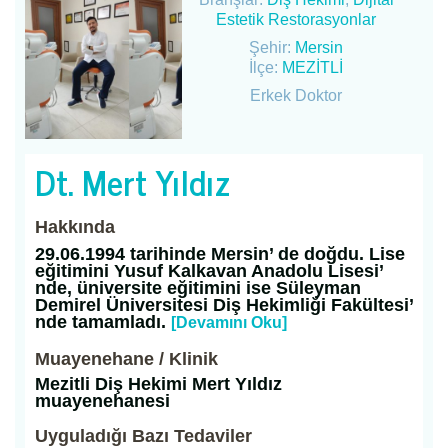
Estetik Restorasyonlar
Şehir:
Mersin
İlçe:
MEZİTLİ
Erkek Doktor
Dt. Mert Yıldız
Hakkında
29.06.1994 tarihinde Mersin’ de doğdu. Lise
eğitimini Yusuf Kalkavan Anadolu Lisesi’
nde, üniversite eğitimini ise Süleyman
Demirel Üniversitesi Diş Hekimliği Fakültesi’
nde tamamladı.
[Devamını Oku]
Muayenehane / Klinik
Mezitli Diş Hekimi Mert Yıldız
muayenehanesi
Uyguladığı Bazı Tedaviler