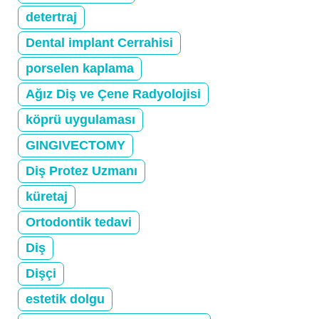
detertraj
Dental implant Cerrahisi
porselen kaplama
Ağız Diş ve Çene Radyolojisi
köprü uygulaması
GINGIVECTOMY
Diş Protez Uzmanı
küretaj
Ortodontik tedavi
Diş
Dişçi
estetik dolgu