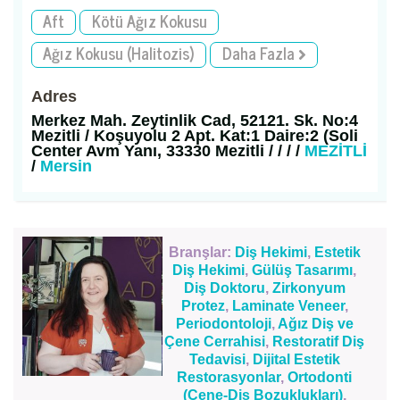
Aft
Kötü Ağız Kokusu
Ağız Kokusu (Halitozis)
Daha Fazla
Adres
Merkez Mah. Zeytinlik Cad, 52121. Sk. No:4
Mezitli / Koşuyolu 2 Apt. Kat:1 Daire:2 (Soli
Center Avm Yanı, 33330 Mezitli / / / /
MEZİTLİ
/
Mersin
Branşlar:
Diş Hekimi
,
Estetik
Diş Hekimi
,
Gülüş Tasarımı
,
Diş Doktoru
,
Zirkonyum
Protez
,
Laminate Veneer
,
Periodontoloji
,
Ağız Diş ve
Çene Cerrahisi
,
Restoratif Diş
Tedavisi
,
Dijital Estetik
Restorasyonlar
,
Ortodonti
(Çene-Diş Bozuklukları)
,