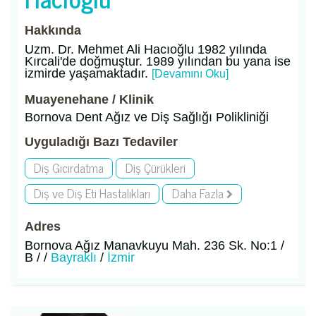
Hakkında
Uzm. Dr. Mehmet Ali Hacıoğlu 1982 yılında
Kırcali'de doğmuştur. 1989 yılından bu yana ise
izmirde yaşamaktadır.
[Devamını Oku]
Muayenehane / Klinik
Bornova Dent Ağız ve Diş Sağlığı Polikliniği
Uyguladığı Bazı Tedaviler
Diş Gıcırdatma
Diş Çürükleri
Diş ve Diş Eti Hastalıkları
Daha Fazla
Adres
Bornova Ağız Manavkuyu Mah. 236 Sk. No:1 /
B / /
Bayraklı
/
İzmir