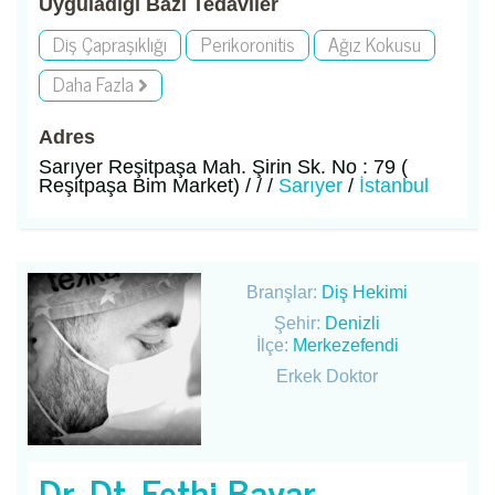
Uyguladığı Bazı Tedaviler
Diş Çapraşıklığı
Perikoronitis
Ağız Kokusu
Daha Fazla
Adres
Sarıyer Reşitpaşa Mah. Şirin Sk. No : 79 (
Reşitpaşa Bim Market) / / /
Sarıyer
/
İstanbul
Branşlar:
Diş Hekimi
Şehir:
Denizli
İlçe:
Merkezefendi
Erkek Doktor
Dr. Dt. Fethi Bayar