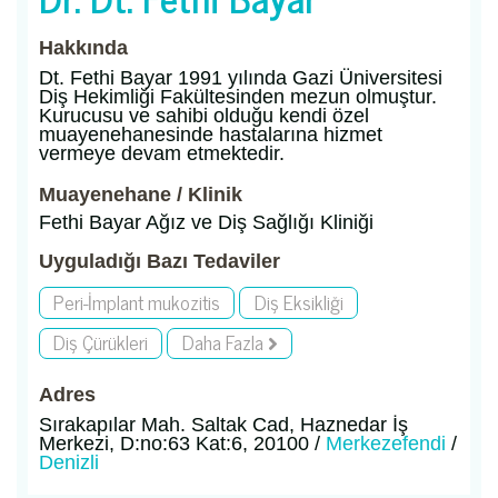
Hakkında
Dt. Fethi Bayar 1991 yılında Gazi Üniversitesi
Diş Hekimliği Fakültesinden mezun olmuştur.
Kurucusu ve sahibi olduğu kendi özel
muayenehanesinde hastalarına hizmet
vermeye devam etmektedir.
Muayenehane / Klinik
Fethi Bayar Ağız ve Diş Sağlığı Kliniği
Uyguladığı Bazı Tedaviler
Peri-İmplant mukozitis
Diş Eksikliği
Diş Çürükleri
Daha Fazla
Adres
Sırakapılar Mah. Saltak Cad, Haznedar İş
Merkezi, D:no:63 Kat:6, 20100 /
Merkezefendi
/
Denizli