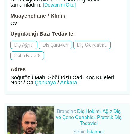
tamamladım.
[Devamını Oku]
Muayenehane / Klinik
Cv
Uyguladığı Bazı Tedaviler
Diş Ağrısı
Diş Çürükleri
Diş Gıcırdatma
Daha Fazla
Adres
Söğütözü Mah. Söğütözü Cad. Koç Kuleleri
No:2 / C4
Çankaya
/
Ankara
Branşlar:
Diş Hekimi
,
Ağız Diş
ve Çene Cerrahisi
,
Protetik Diş
Tedavisi
Şehir:
İstanbul