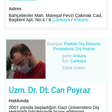
Adres
Bahçelievler Mah. Mareşal Fevzi Çakmak Cad,
Başkent Apt, No:4 / 8
Çankaya
/
Ankara
Branşlar:
Protetik Diş Tedavisi
,
Prostodonti
,
Diş Hekimi
Şehir:
Ankara
İlçe:
Çankaya
Erkek Doktor
Uzm. Dr. Dt. Can Poyraz
Hakkında
2007 yılında başladığım Gazi Üniversitesi Diş
Hekimliği fakültesinde lisans eğitimimi