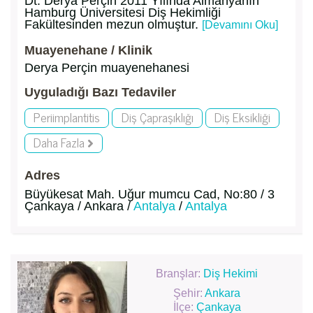
Dt. Derya Perçin 2011 Yılında Almanyanın
Hamburg Üniversitesi Diş Hekimliği
Fakültesinden mezun olmuştur.
[Devamını Oku]
Muayenehane / Klinik
Derya Perçin muayenehanesi
Uyguladığı Bazı Tedaviler
Periimplantitis
Diş Çapraşıklığı
Diş Eksikliği
Daha Fazla
Adres
Büyükesat Mah. Uğur mumcu Cad, No:80 / 3
Çankaya / Ankara /
Antalya
/
Antalya
Branşlar:
Diş Hekimi
Şehir:
Ankara
İlçe:
Çankaya