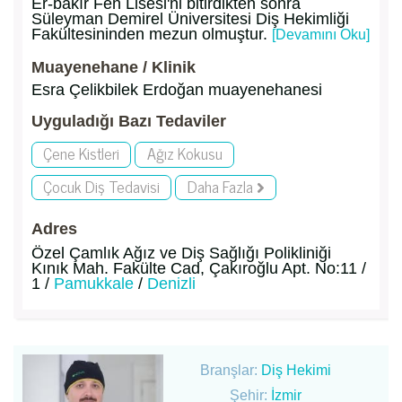
Er-bakır Fen Lisesi'ni bitirdikten sonra
Süleyman Demirel Üniversitesi Diş Hekimliği
Fakültesininden mezun olmuştur.
[Devamını Oku]
Muayenehane / Klinik
Esra Çelikbilek Erdoğan muayenehanesi
Uyguladığı Bazı Tedaviler
Çene Kistleri
Ağız Kokusu
Çocuk Diş Tedavisi
Daha Fazla
Adres
Özel Çamlık Ağız ve Diş Sağlığı Polikliniği
Kınık Mah. Fakülte Cad, Çakıroğlu Apt. No:11 /
1 /
Pamukkale
/
Denizli
Branşlar:
Diş Hekimi
Şehir:
İzmir