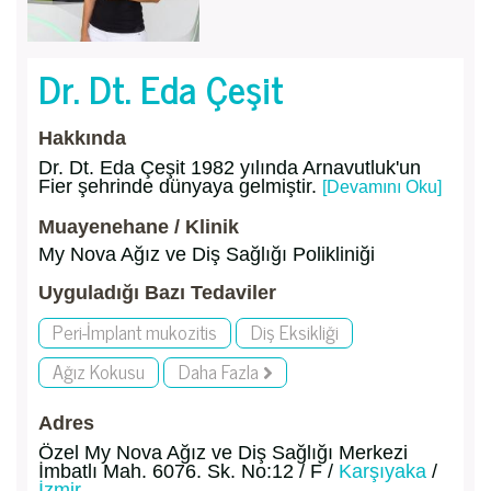
Dr. Dt. Eda Çeşit
Hakkında
Dr. Dt. Eda Çeşit 1982 yılında Arnavutluk'un
Fier şehrinde dünyaya gelmiştir.
[Devamını Oku]
Muayenehane / Klinik
My Nova Ağız ve Diş Sağlığı Polikliniği
Uyguladığı Bazı Tedaviler
Peri-İmplant mukozitis
Diş Eksikliği
Ağız Kokusu
Daha Fazla
Adres
Özel My Nova Ağız ve Diş Sağlığı Merkezi
İmbatlı Mah. 6076. Sk. No:12 / F /
Karşıyaka
/
İzmir