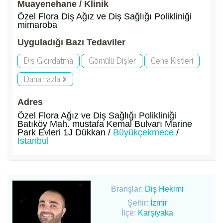
Muayenehane / Klinik
Özel Flora Diş Ağız ve Diş Sağlığı Polikliniği
mimaroba
Uyguladığı Bazı Tedaviler
Diş Gıcırdatma
Gömülü Dişler
Çene Kistleri
Daha Fazla
Adres
Özel Flora Ağız ve Diş Sağlığı Polikliniği
Batıköy Mah. mustafa Kemal Bulvarı Marine
Park Evleri 1J Dükkan /
Büyükçekmece
/
İstanbul
Branşlar:
Diş Hekimi
Şehir:
İzmir
İlçe:
Karşıyaka