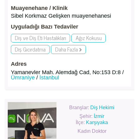
Muayenehane / Klinik
Sibel Korkmaz Gelişken muayenehanesi
Uyguladığı Bazı Tedaviler
Diş ve Diş Eti Hastalıkları
Ağız Kokusu
Diş Gıcırdatma
Daha Fazla
Adres
Yamanevler Mah. Alemdağ Cad, No:153 D:8 /
Ümraniye
/
İstanbul
Branşlar:
Diş Hekimi
Şehir:
İzmir
İlçe:
Karşıyaka
Kadın Doktor