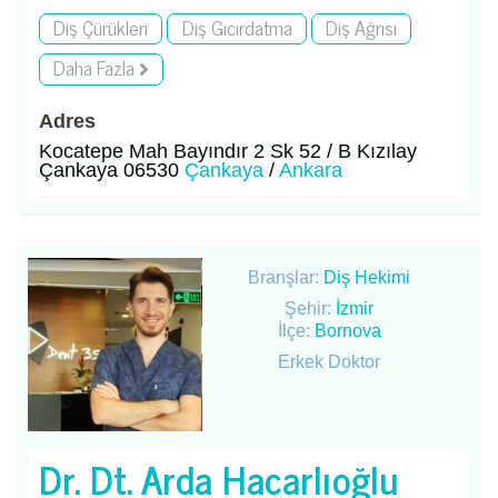
Diş Çürükleri
Diş Gıcırdatma
Diş Ağrısı
Daha Fazla
Adres
Kocatepe Mah Bayındır 2 Sk 52 / B Kızılay
Çankaya 06530
Çankaya
/
Ankara
Branşlar:
Diş Hekimi
Şehir:
İzmir
İlçe:
Bornova
Erkek Doktor
Dr. Dt. Arda Hacarlıoğlu