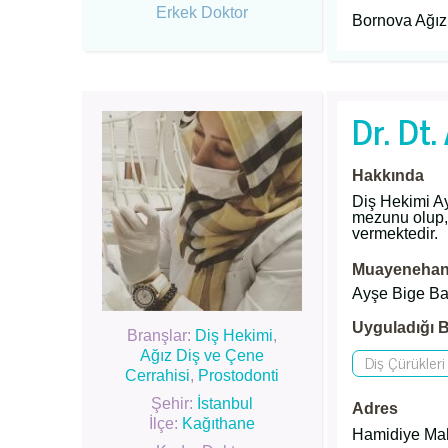
Erkek Doktor
Bornova Ağız
Dr. Dt
Hakkında
Diş Hekimi Ay
mezunu olup,
vermektedir.
Muayenehane
Ayşe Bige B
Uyguladığı B
Branşlar:
Diş Hekimi
,
Ağız Diş ve Çene
Diş Çürükleri
Cerrahisi
,
Prostodonti
Şehir:
İstanbul
Adres
İlçe:
Kağıthane
Hamidiye Mah