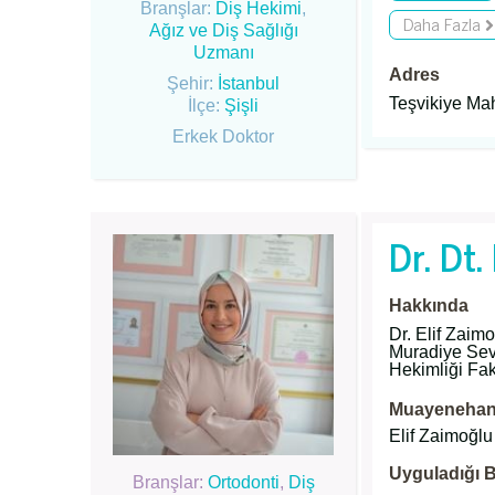
Branşlar:
Diş Hekimi
,
Daha Fazla
Ağız ve Diş Sağlığı
Uzmanı
Adres
Şehir:
İstanbul
Teşvikiye Ma
İlçe:
Şişli
Erkek Doktor
Dr. Dt.
Hakkında
Dr. Elif Zaim
Muradiye Sev
Hekimliği Fa
Muayenehane
Elif Zaimoğlu
Uyguladığı B
Branşlar:
Ortodonti
,
Diş