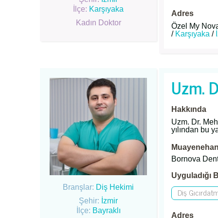
İlçe:
Karşıyaka
Adres
Kadın Doktor
Özel My Nova 
/
Karşıyaka
/
Uzm. D
Hakkında
Uzm. Dr. Mehm
yılından bu y
Muayenehane
Bornova Dent 
Uyguladığı B
Branşlar:
Diş Hekimi
Diş Gıcırdat
Şehir:
İzmir
İlçe:
Bayraklı
Adres