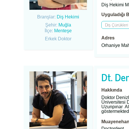
Diş Hekimi M
Uyguladığı B
Branşlar:
Diş Hekimi
Diş Çürükleri
Şehir:
Muğla
İlçe:
Menteşe
Adres
Erkek Doktor
Orhaniye Mah. 
Dt. De
Hakkında
Doktor Deniz
Üniversitesi
Uzunpınar Alm
göstermekted
Muayenehane
Doctordent