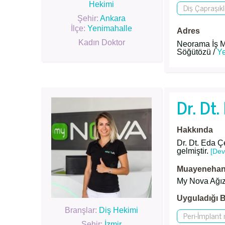
Hekimi
Diş Çapraşıkl
Şehir:
Ankara
İlçe:
Yenimahalle
Adres
Kadın Doktor
Neorama İş M
Söğütözü /
Y
Dr. Dt.
Hakkında
Dr. Dt. Eda Ç
gelmiştir.
[Dev
Muayenehane
My Nova Ağız 
Uyguladığı B
Branşlar:
Diş Hekimi
Peri-İmplant
Şehir:
İzmir