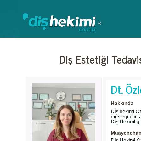
Diş Estetiği Tedav
Dt. Öz
Hakkında
Diş hekimi Öz
mesleğini icr
Diş Hekimliğ
Muayenehane
Diş Hekimi Ö