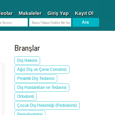
deolar
Makaleler
Giriş Yap
Kayıt Ol
Branşlar
Diş Hekimi
Ağız Diş ve Çene Cerrahisi
Protetik Diş Tedavisi
Diş Hastalıkları ve Tedavisi
Ortodonti
Çocuk Diş Hekimliği (Pedodonti)
Periodontoloji