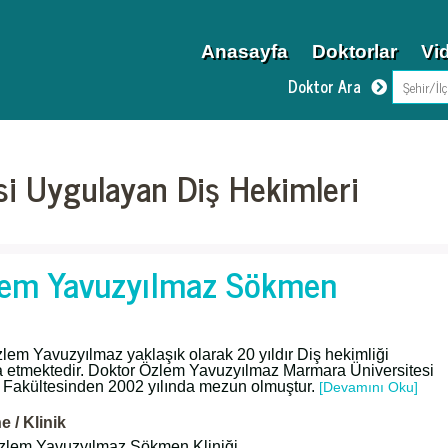
Anasayfa
Doktorlar
Vi
Doktor Ara
isi Uygulayan Diş Hekimleri
lem Yavuzyılmaz Sökmen
lem Yavuzyılmaz yaklaşık olarak 20 yıldır Diş hekimliği
a etmektedir. Doktor Özlem Yavuzyılmaz Marmara Üniversitesi
i Fakültesinden 2002 yılında mezun olmuştur.
[Devamını Oku]
 / Klinik
zlem Yavuzyılmaz Sökmen Kliniği