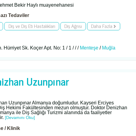
ehmet Bekir Haylı muayenehanesi
azı Tedaviler
Diş ve Diş Eti Hastalıkları
Diş Ağrısı
Daha Fazla
Hürriyet Sk. Koçer Apt. No: 1 / 1 / / /
Menteşe
/
Muğla
nizhan Uzunpınar
han Uzunpınar Almanya doğumludur. Kayseri Erciyes
 Diş Hekimi Fakültesinden mezun olmuştur. Doktor Denizhan
anya ile Diş Sağlığı Turizmi alanında da faaliyetler
ir.
[Devamını Oku]
 / Klinik