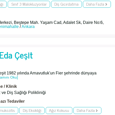
ığı
Sınıf 3 Malokluzyonlar
Diş Gıcırdatma
Daha Fazla
erkezi, Beştepe Mah. Yaşam Cad, Adalet Sk, Daire No:6,
enimahalle
/
Ankara
 Eda Çeşit
eşit 1982 yılında Arnavutluk'un Fier şehrinde dünyaya
amını Oku]
 / Klinik
ve Diş Sağlığı Polikliniği
azı Tedaviler
 mukozitis
Diş Eksikliği
Ağız Kokusu
Daha Fazla