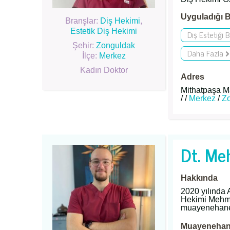
Uyguladığı B
Branşlar:
Diş Hekimi
,
Estetik Diş Hekimi
Diş Estetiği 
Şehir:
Zonguldak
Daha Fazla
İlçe:
Merkez
Kadın Doktor
Adres
Mithatpaşa Ma
/ /
Merkez
/
Z
Dt. Me
Hakkında
2020 yılında
Hekimi Mehmet
muayenehanes
Muayenehane