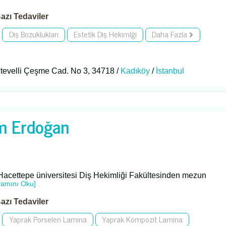
azı Tedaviler
Diş Bozuklukları
Estetik Diş Hekimlği
Daha Fazla
tevelli Çeşme Cad. No 3, 34718 /
Kadıköy
/
İstanbul
m Erdoğan
Hacettepe üniversitesi Diş Hekimliği Fakültesinden mezun
vamını Oku]
azı Tedaviler
Yaprak Porselen Lamina
Yaprak Kompozit Lamina