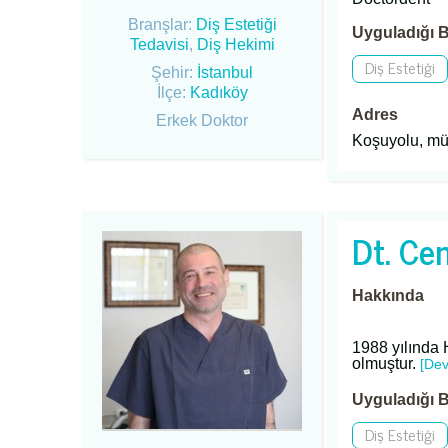
Branşlar:
Diş Estetiği
Uyguladığı B
Tedavisi
,
Diş Hekimi
Diş Estetiği
Şehir:
İstanbul
İlçe:
Kadıköy
Adres
Erkek Doktor
Koşuyolu, mü
Dt. Ce
Hakkında
1988 yılında 
olmuştur.
[De
Uyguladığı B
Diş Estetiği