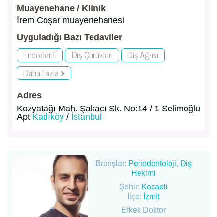
Muayenehane / Klinik
İrem Coşar muayenehanesi
Uyguladığı Bazı Tedaviler
Endodonti
Diş Çürükleri
Diş Ağrısı
Daha Fazla
Adres
Kozyatağı Mah. Şakacı Sk. No:14 / 1 Selimoğlu
Apt
Kadıköy
/
İstanbul
Branşlar:
Periodontoloji
,
Diş
Hekimi
Şehir:
Kocaeli
İlçe:
İzmit
Erkek Doktor