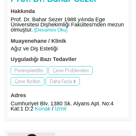
Hakkında
Prof. Dr. Bahar Sezer 1988 yılında Ege
Üniversitesi Dişhekimliği Fakültesi'nden mezun
olmuştur.
[Devamını Oku]
Muayenehane / Klinik
Ağız ve Diş Estetiği
Uyguladığı Bazı Tedaviler
Periimplantitis
Çene Problemleri
Çene Kistleri
Daha Fazla
Adres
Cumhuriyet Blv. 1380 Sk. Alyans Apt. No:4
Kat:1 D:2
Konak
/
İzmir