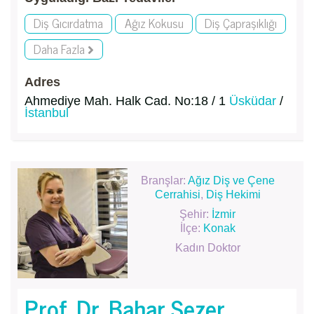
Diş Gıcırdatma
Ağız Kokusu
Diş Çapraşıklığı
Daha Fazla
Adres
Ahmediye Mah. Halk Cad. No:18 / 1
Üsküdar
/
İstanbul
Branşlar:
Ağız Diş ve Çene
Cerrahisi
,
Diş Hekimi
Şehir:
İzmir
İlçe:
Konak
Kadın Doktor
Prof. Dr. Bahar Sezer