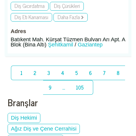
Diş Gıcırdatma
Diş Çürükleri
Diş Eti Kanaması
Daha Fazla
Adres
Batıkent Mah. Kürşat Tüzmen Bulvarı Arı Apt. A
Blok (Bina Altı)
Şehitkamil
/
Gaziantep
1
2
3
4
5
6
7
8
9
...
105
Branşlar
Diş Hekimi
Ağız Diş ve Çene Cerrahisi