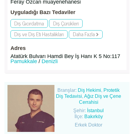
Feray Özcan muayenehanesi
Uyguladığı Bazı Tedaviler
Diş Gıcırdatma
Diş Çürükleri
Diş ve Diş Eti Hastalıkları
Daha Fazla
Adres
Atatürk Bulvarı Hamdi Bey İş Hanı K 5 No:117
Pamukkale
/
Denizli
Branşlar:
Diş Hekimi
,
Protetik
Diş Tedavisi
,
Ağız Diş ve Çene
Cerrahisi
Şehir:
İstanbul
İlçe:
Bakırköy
Erkek Doktor