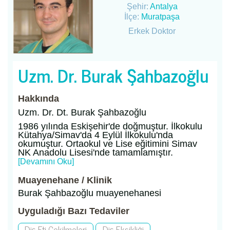
Şehir:
Antalya
İlçe:
Muratpaşa
Erkek Doktor
Uzm. Dr. Burak Şahbazoğlu
Hakkında
Uzm. Dr. Dt. Burak Şahbazoğlu
1986 yılında Eskişehir'de doğmuştur. İlkokulu
Kütahya/Simav'da 4 Eylül İlkokulu'nda
okumuştur. Ortaokul ve Lise eğitimini Simav
NK Anadolu Lisesi'nde tamamlamıştır.
[Devamını Oku]
Muayenehane / Klinik
Burak Şahbazoğlu muayenehanesi
Uyguladığı Bazı Tedaviler
Diş Eti Çekilmeleri
Diş Eksikliği