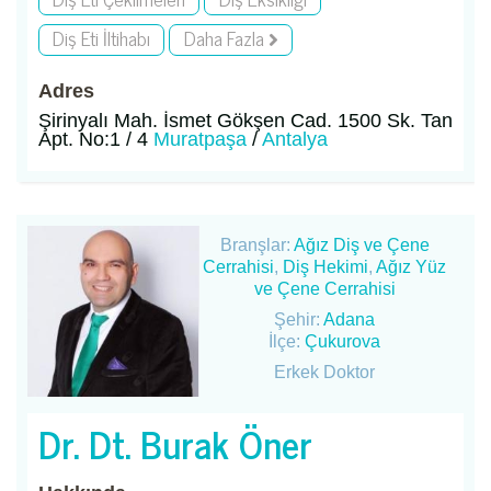
Diş Eti İltihabı
Daha Fazla
Adres
Şirinyalı Mah. İsmet Gökşen Cad. 1500 Sk. Tan
Apt. No:1 / 4
Muratpaşa
/
Antalya
Branşlar:
Ağız Diş ve Çene
Cerrahisi
,
Diş Hekimi
,
Ağız Yüz
ve Çene Cerrahisi
Şehir:
Adana
İlçe:
Çukurova
Erkek Doktor
Dr. Dt. Burak Öner