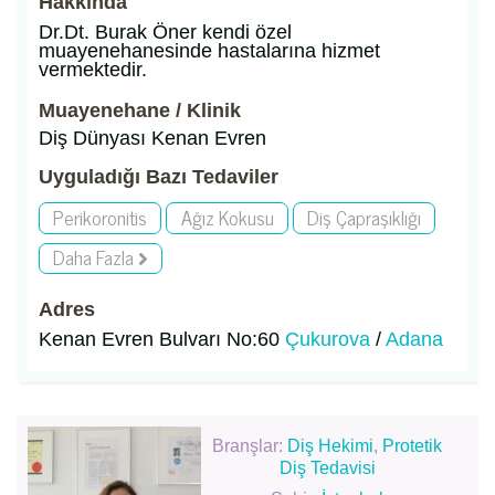
Hakkında
Dr.Dt. Burak Öner kendi özel
muayenehanesinde hastalarına hizmet
vermektedir.
Muayenehane / Klinik
Diş Dünyası Kenan Evren
Uyguladığı Bazı Tedaviler
Perikoronitis
Ağız Kokusu
Diş Çapraşıklığı
Daha Fazla
Adres
Kenan Evren Bulvarı No:60
Çukurova
/
Adana
Branşlar:
Diş Hekimi
,
Protetik
Diş Tedavisi