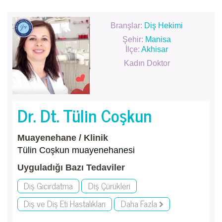
Branşlar:
Diş Hekimi
Şehir:
Manisa
İlçe:
Akhisar
Kadın Doktor
Dr. Dt. Tülin Coşkun
Muayenehane / Klinik
Tülin Coşkun muayenehanesi
Uyguladığı Bazı Tedaviler
Diş Gıcırdatma
Diş Çürükleri
Diş ve Diş Eti Hastalıkları
Daha Fazla