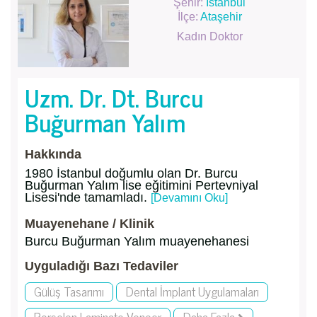
Şehir:
İstanbul
İlçe:
Ataşehir
Kadın Doktor
Uzm. Dr. Dt. Burcu
Buğurman Yalım
Hakkında
1980 İstanbul doğumlu olan Dr. Burcu
Buğurman Yalım lise eğitimini Pertevniyal
Lisesi'nde tamamladı.
[Devamını Oku]
Muayenehane / Klinik
Burcu Buğurman Yalım muayenehanesi
Uyguladığı Bazı Tedaviler
Gülüş Tasarımı
Dental İmplant Uygulamaları
Porselen Laminate Veneer
Daha Fazla