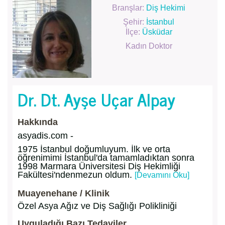
Branşlar:
Diş Hekimi
Şehir:
İstanbul
İlçe:
Üsküdar
Kadın Doktor
Dr. Dt. Ayşe Uçar Alpay
Hakkında
asyadis.com -
1975 İstanbul doğumluyum. İlk ve orta
öğrenimimi İstanbul'da tamamladıktan sonra
1998 Marmara Üniversitesi Diş Hekimliği
Fakültesi'ndenmezun oldum.
[Devamını Oku]
Muayenehane / Klinik
Özel Asya Ağız ve Diş Sağlığı Polikliniği
Uyguladığı Bazı Tedaviler