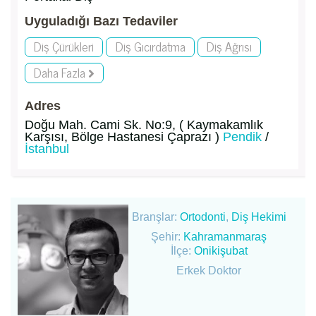
Uyguladığı Bazı Tedaviler
Diş Çürükleri
Diş Gıcırdatma
Diş Ağrısı
Daha Fazla
Adres
Doğu Mah. Cami Sk. No:9, ( Kaymakamlık
Karşısı, Bölge Hastanesi Çaprazı )
Pendik
/
İstanbul
Branşlar:
Ortodonti
,
Diş Hekimi
Şehir:
Kahramanmaraş
İlçe:
Onikişubat
Erkek Doktor