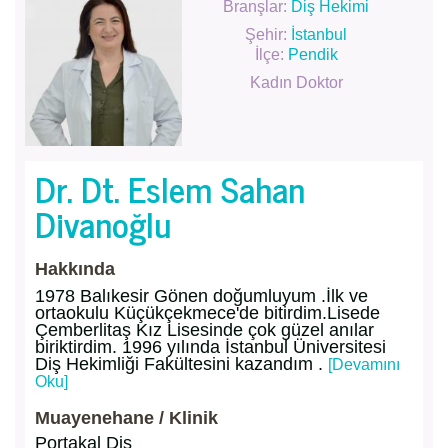
Branşlar:
Diş Hekimi
Şehir:
İstanbul
İlçe:
Pendik
Kadın Doktor
Dr. Dt. Eslem Sahan
Divanoğlu
Hakkında
1978 Balıkesir Gönen doğumluyum .İlk ve
ortaokulu Küçükçekmece'de bitirdim.Lisede
Çemberlitaş Kız Lisesinde çok güzel anılar
biriktirdim. 1996 yılında İstanbul Üniversitesi
Diş Hekimliği Fakültesini kazandım .
[Devamını
Oku]
Muayenehane / Klinik
Portakal Diş