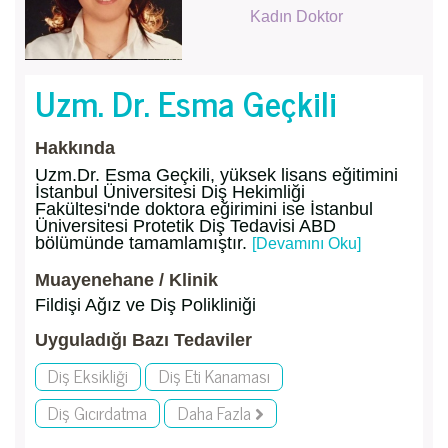
Kadın Doktor
Uzm. Dr. Esma Geçkili
Hakkında
Uzm.Dr. Esma Geçkili, yüksek lisans eğitimini
İstanbul Üniversitesi Diş Hekimliği
Fakültesi'nde doktora eğirimini ise İstanbul
Üniversitesi Protetik Diş Tedavisi ABD
bölümünde tamamlamıştır.
[Devamını Oku]
Muayenehane / Klinik
Fildişi Ağız ve Diş Polikliniği
Uyguladığı Bazı Tedaviler
Diş Eksikliği
Diş Eti Kanaması
Diş Gıcırdatma
Daha Fazla