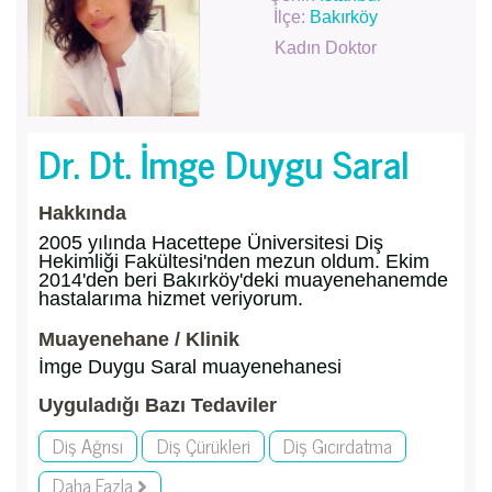
İlçe:
Bakırköy
Kadın Doktor
Dr. Dt. İmge Duygu Saral
Hakkında
2005 yılında Hacettepe Üniversitesi Diş
Hekimliği Fakültesi'nden mezun oldum. Ekim
2014'den beri Bakırköy'deki muayenehanemde
hastalarıma hizmet veriyorum.
Muayenehane / Klinik
İmge Duygu Saral muayenehanesi
Uyguladığı Bazı Tedaviler
Diş Ağrısı
Diş Çürükleri
Diş Gıcırdatma
Daha Fazla