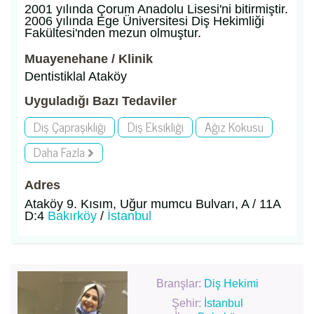
2001 yılında Çorum Anadolu Lisesi'ni bitirmiştir.
2006 yılında Ege Üniversitesi Diş Hekimliği
Fakültesi'nden mezun olmuştur.
Muayenehane / Klinik
Dentistiklal Ataköy
Uyguladığı Bazı Tedaviler
Diş Çapraşıklığı
Diş Eksikliği
Ağız Kokusu
Daha Fazla
Adres
Ataköy 9. Kısım, Uğur mumcu Bulvarı, A / 11A
D:4
Bakırköy
/
İstanbul
Branşlar:
Diş Hekimi
Şehir:
İstanbul