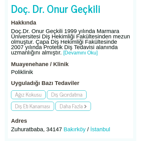
Doç. Dr. Onur Geçkili
Hakkında
Doç.Dr. Onur Geçkili 1999 yılında Marmara
Üniversitesi Diş Hekimliği Fakültesinden mezun
olmuştur. Çapa Diş Hekimliği Fakültesinde
2007 yılında Protetik Diş Tedavisi alanında
uzmanlığını almıştır.
[Devamını Oku]
Muayenehane / Klinik
Poliklinik
Uyguladığı Bazı Tedaviler
Ağız Kokusu
Diş Gıcırdatma
Diş Eti Kanaması
Daha Fazla
Adres
Zuhuratbaba, 34147
Bakırköy
/
İstanbul