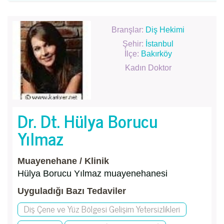
Branşlar:
Diş Hekimi
Şehir:
İstanbul
İlçe:
Bakırköy
Kadın Doktor
Dr. Dt. Hülya Borucu
Yılmaz
Muayenehane / Klinik
Hülya Borucu Yılmaz muayenehanesi
Uyguladığı Bazı Tedaviler
Diş Çene ve Yüz Bölgesi Gelişim Yetersizlikleri