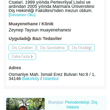
Csatari. 1999 yılında Pertevniyal Lisesi ve
ardından 2005 yılında Marmara Üniversitesi
Diş Hekimliği Fakültesi'nden mezun oldum.
[Devamını Oku]
Muayenehane / Klinik
Zeynep Taysun muayenehanesi
Uyguladığı Bazı Tedaviler
Diş Çürükleri
Diş Gıcırdatma
Diş Eksikliği
Daha Fazla
Adres
Osmaniye Mah. İsmail Erez Bulvarı No:9 / 1,
34146
Bakırköy
/
İstanbul
Branşlar:
Periodontoloji
,
Diş
Hekimi