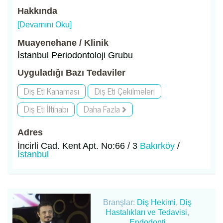
Hakkında
[Devamını Oku]
Muayenehane / Klinik
İstanbul Periodontoloji Grubu
Uyguladığı Bazı Tedaviler
Diş Eti Kanaması
Diş Eti Çekilmeleri
Diş Eti İltihabı
Daha Fazla
Adres
İncirli Cad. Kent Apt. No:66 / 3
Bakırköy
/
İstanbul
Branşlar:
Diş Hekimi
,
Diş
Hastalıkları ve Tedavisi
,
Endodonti