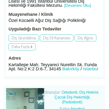
Lisesi ve 1991 İstanbul Üniversitesi Diş
Hekimliği Fakültesi Mezunu.
[Devamını Oku]
Muayenehane / Klinik
Özel Kocaelli Ağız Diş Sağlığı Polikliniği
Uyguladığı Bazı Tedaviler
Diş Gıcırdatma
Diş Eti Kanaması
Diş Ağrısı
Daha Fazla
Adres
Kartaltepe Mah. Teyyareci Nurettin Sk. Funda
Apt. No:2 K:2 D:6-7, 34145
Bakırköy
/
İstanbul
Branşlar:
Ortodonti
,
Diş Hekimi
,
Çocuk Diş Hekimliği
(Pedodonti)
Şehir:
İstanbul