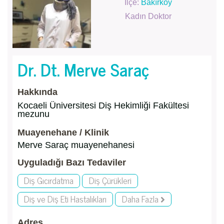
İlçe:
Bakırköy
Kadın Doktor
Dr. Dt. Merve Saraç
Hakkında
Kocaeli Üniversitesi Diş Hekimliği Fakültesi
mezunu
Muayenehane / Klinik
Merve Saraç muayenehanesi
Uyguladığı Bazı Tedaviler
Diş Gıcırdatma
Diş Çürükleri
Diş ve Diş Eti Hastalıkları
Daha Fazla
Adres