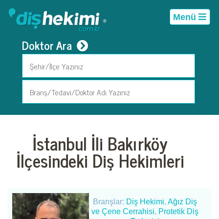
Menü
Doktor Ara
İstanbul İli Bakırköy
İlçesindeki Diş Hekimleri
Branşlar:
Diş Hekimi
,
Ağız Diş
ve Çene Cerrahisi
,
Protetik Diş