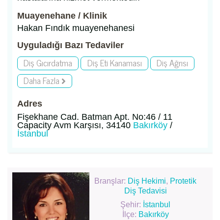
Muayenehane / Klinik
Hakan Fındık muayenehanesi
Uyguladığı Bazı Tedaviler
Diş Gıcırdatma
Diş Eti Kanaması
Diş Ağrısı
Daha Fazla
Adres
Fişekhane Cad. Batman Apt. No:46 / 11
Capacity Avm Karşısı, 34140
Bakırköy
/
İstanbul
Branşlar:
Diş Hekimi
,
Protetik
Diş Tedavisi
Şehir:
İstanbul
İlçe:
Bakırköy