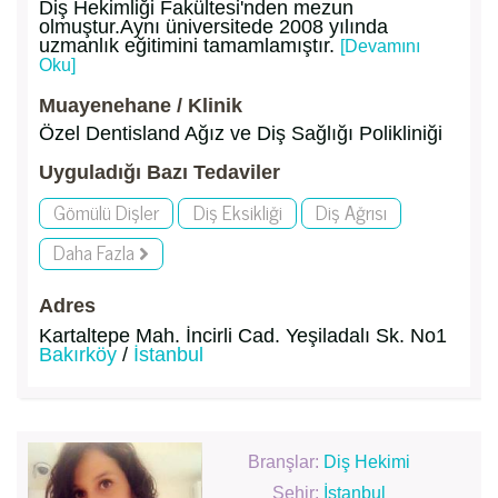
Diş Hekimliği Fakültesi'nden mezun
olmuştur.Aynı üniversitede 2008 yılında
uzmanlık eğitimini tamamlamıştır.
[Devamını
Oku]
Muayenehane / Klinik
Özel Dentisland Ağız ve Diş Sağlığı Polikliniği
Uyguladığı Bazı Tedaviler
Gömülü Dişler
Diş Eksikliği
Diş Ağrısı
Daha Fazla
Adres
Kartaltepe Mah. İncirli Cad. Yeşiladalı Sk. No1
Bakırköy
/
İstanbul
Branşlar:
Diş Hekimi
Şehir:
İstanbul