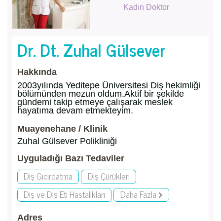
Kadın Doktor
Dr. Dt. Zuhal Gülsever
Hakkında
2003yılında Yeditepe Üniversitesi Diş hekimliği
bölümünden mezun oldum.Aktif bir şekilde
gündemi takip etmeye çalışarak meslek
hayatıma devam etmekteyim.
Muayenehane / Klinik
Zuhal Gülsever Polikliniği
Uyguladığı Bazı Tedaviler
Diş Gıcırdatma
Diş Çürükleri
Diş ve Diş Eti Hastalıkları
Daha Fazla
Adres