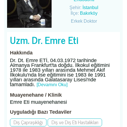
Şehir:
İstanbul
İlçe:
Bakırköy
Erkek Doktor
Uzm. Dr. Emre Eti
Hakkında
Dr. Dt. Emre ETİ, 04.03.1972 tarihinde
Almanya Frankfurt'ta doğdu. İlkokul eğitimini
1978 ile 1983 yılları arasında Mehmet Akif
İlkokulu'nda lise eğitimini ise 1983 ile 1991
yılları arasında Galatasaray Lisesi'nde
tamamladı.
[Devamını Oku]
Muayenehane / Klinik
Emre Eti muayenehanesi
Uyguladığı Bazı Tedaviler
Diş Çapraşıklığı
Diş ve Diş Eti Hastalıkları