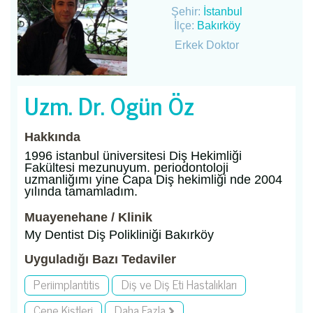
Şehir:
İstanbul
İlçe:
Bakırköy
Erkek Doktor
Uzm. Dr. Ogün Öz
Hakkında
1996 istanbul üniversitesi Diş Hekimliği
Fakültesi mezunuyum. periodontoloji
uzmanliğımı yine Capa Diş hekimliği nde 2004
yılında tamamladım.
Muayenehane / Klinik
My Dentist Diş Polikliniği Bakırköy
Uyguladığı Bazı Tedaviler
Periimplantitis
Diş ve Diş Eti Hastalıkları
Çene Kistleri
Daha Fazla