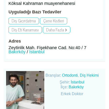
Köksal Kahraman muayenehanesi
Uyguladığı Bazı Tedaviler
Diş Gıcırdatma
Çene Kistleri
Diş Eti Kanaması
Daha Fazla
Adres
Zeytinlik Mah. Fişekhane Cad. No:40 / 7
Bakırköy
/
İstanbul
Branşlar:
Ortodonti
,
Diş Hekimi
Şehir:
İstanbul
İlçe:
Bakırköy
Erkek Doktor