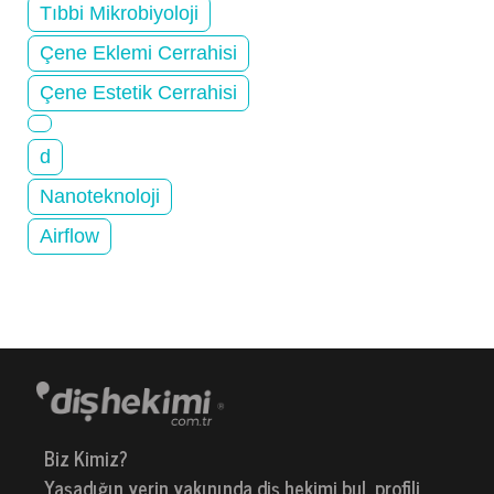
Tıbbi Mikrobiyoloji
Çene Eklemi Cerrahisi
Çene Estetik Cerrahisi
d
Nanoteknoloji
Airflow
Biz Kimiz?
Yaşadığın yerin yakınında diş hekimi bul, profili