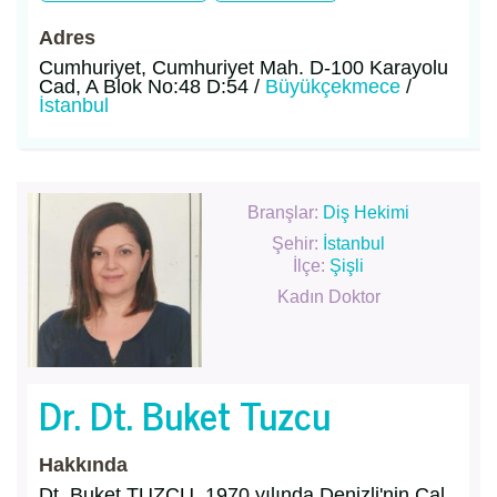
Adres
Cumhuriyet, Cumhuriyet Mah. D-100 Karayolu
Cad, A Blok No:48 D:54 /
Büyükçekmece
/
İstanbul
Branşlar:
Diş Hekimi
Şehir:
İstanbul
İlçe:
Şişli
Kadın Doktor
Dr. Dt. Buket Tuzcu
Hakkında
Dt. Buket TUZCU, 1970 yılında Denizli'nin Çal