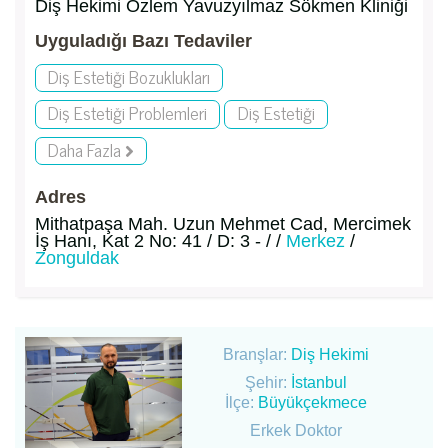
Diş Hekimi Özlem Yavuzyılmaz Sökmen Kliniği
Uyguladığı Bazı Tedaviler
Diş Estetiği Bozuklukları
Diş Estetiği Problemleri
Diş Estetiği
Daha Fazla
Adres
Mithatpaşa Mah. Uzun Mehmet Cad, Mercimek
İş Hanı, Kat 2 No: 41 / D: 3 - / /
Merkez
/
Zonguldak
Branşlar:
Diş Hekimi
Şehir:
İstanbul
İlçe:
Büyükçekmece
Erkek Doktor