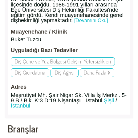
ilçesinde doğdu. 1986-1991 yılları arasında
Ege Üniversitesi Diş Hekimliği Fakültesi'nde
eğitim gördü. Kendi muayenehanesinde genel
dişhekimliği yapmaktadır.
[Devamını Oku]
Muayenehane / Klinik
Buket Tuzcu
Uyguladığı Bazı Tedaviler
Diş Çene ve Yüz Bölgesi Gelişim Yetersizlikleri
Diş Gıcırdatma
Diş Ağrısı
Daha Fazla
Adres
Meşrutiyet Mh. Şair Nigar Sk. Villa İş Merkzi. 5-
9 B / Blk. K:3 D:19 Nişantaşı- -İstabul
Şişli
/
İstanbul
Branşlar