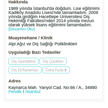
Hakkında
1989 yılında İstanbul'da doğdum. Lise eğitimimi
Kadiköy Anadolu Lisesi'nde tamamladım. 2009
yılında girdiğim Hacettepe Üniversitesi Diş
Hekimliği Fakültesi'nden 2014 yılında mezun
olarak yüksek lisans eğitimimi tamamladım.
[Devamını Oku]
Muayenehane / Klinik
Alpi Ağız ve Diş Sağlığı Poliklinikleri
Uyguladığı Bazı Tedaviler
Diş Gıcırdatma
Diş Çürükleri
Diş Eti Kanaması
Daha Fazla
Adres
Kaynarca Mah. Yanyol Cad. No:66 / A,, 34890
Pendik
/
İstanbul