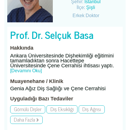
Şehir:
İstanbul
İlçe:
Şişli
Erkek Doktor
Prof. Dr. Selçuk Basa
Hakkında
Ankara Üniversitesinde Dişhekimliği eğitimini
tamamladıktan sonra Hacettepe
Üniversitesinde Çene Cerrahisi ihtisası yaptı.
[Devamını Oku]
Muayenehane / Klinik
Genia Ağız Diş Sağlığı ve Çene Cerrahisi
Uyguladığı Bazı Tedaviler
Gömülü Dişler
Diş Eksikliği
Diş Ağrısı
Daha Fazla