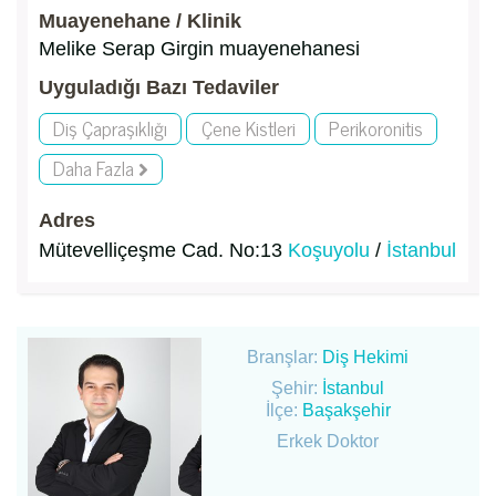
Muayenehane / Klinik
Melike Serap Girgin muayenehanesi
Uyguladığı Bazı Tedaviler
Diş Çapraşıklığı
Çene Kistleri
Perikoronitis
Daha Fazla
Adres
Mütevelliçeşme Cad. No:13
Koşuyolu
/
İstanbul
Branşlar:
Diş Hekimi
Şehir:
İstanbul
İlçe:
Başakşehir
Erkek Doktor