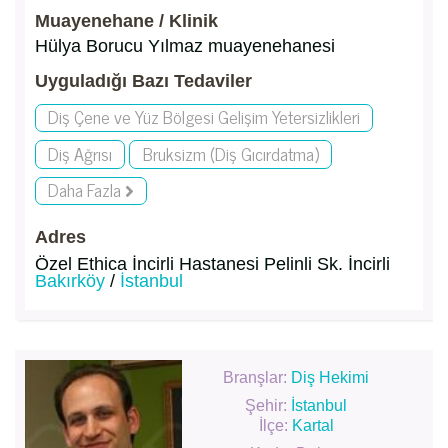
Muayenehane / Klinik
Hülya Borucu Yılmaz muayenehanesi
Uyguladığı Bazı Tedaviler
Diş Çene ve Yüz Bölgesi Gelişim Yetersizlikleri
Diş Ağrısı
Bruksizm (Diş Gıcırdatma)
Daha Fazla
Adres
Özel Ethica İncirli Hastanesi Pelinli Sk. İncirli
Bakırköy
/
İstanbul
Branşlar:
Diş Hekimi
Şehir:
İstanbul
İlçe:
Kartal