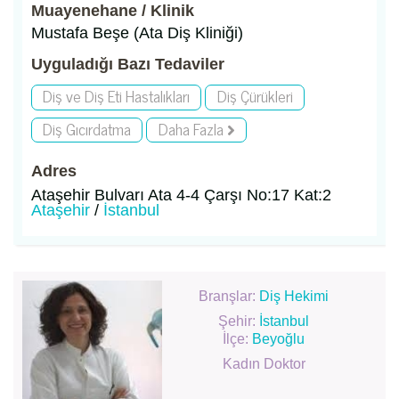
Muayenehane / Klinik
Mustafa Beşe (Ata Diş Kliniği)
Uyguladığı Bazı Tedaviler
Diş ve Diş Eti Hastalıkları
Diş Çürükleri
Diş Gıcırdatma
Daha Fazla
Adres
Ataşehir Bulvarı Ata 4-4 Çarşı No:17 Kat:2
Ataşehir
/
İstanbul
Branşlar:
Diş Hekimi
Şehir:
İstanbul
İlçe:
Beyoğlu
Kadın Doktor