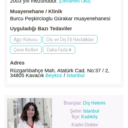
2003 yılı mezunudur.
[Devamını Oku]
Muayenehane / Klinik
Burcu Peşkircioglu Gürakar muayenehanesi
Uyguladığı Bazı Tedaviler
Ağız Kokusu
Diş ve Diş Eti Hastalıkları
Çene Kistleri
Daha Fazla
Adres
Rüzgarlıbahçe Mah. Atatürk Cad. No:37 / 2,
34805 Kavacık
Beykoz
/
İstanbul
Branşlar:
Diş Hekimi
Şehir:
İstanbul
İlçe:
Kadıköy
Kadın Doktor