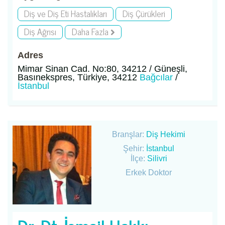
Diş ve Diş Eti Hastalıkları
Diş Çürükleri
Diş Ağrısı
Daha Fazla
Adres
Mimar Sinan Cad. No:80, 34212 / Güneşli,
Basınekspres, Türkiye, 34212
Bağcılar
/
İstanbul
Branşlar:
Diş Hekimi
Şehir:
İstanbul
İlçe:
Silivri
Erkek Doktor