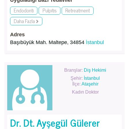
Uyguladığı Bazı Tedaviler
Endodonti
Pulpitis
Retreatment
Daha Fazla
Adres
Başıbüyük Mah. Maltepe, 34854
İstanbul
Branşlar:
Diş Hekimi
Şehir:
İstanbul
İlçe:
Ataşehir
Kadın Doktor
Dr. Dt. Ayşegül Gülerer