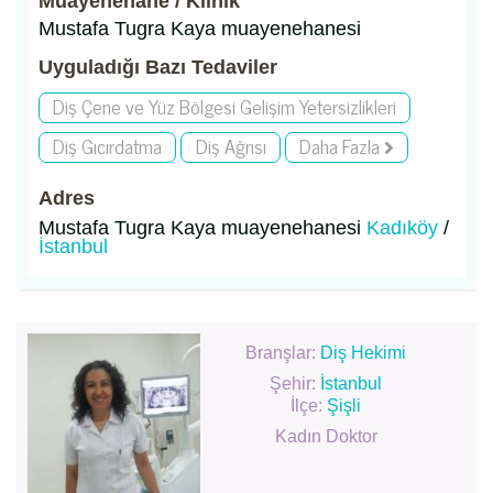
Muayenehane / Klinik
Mustafa Tugra Kaya muayenehanesi
Uyguladığı Bazı Tedaviler
Diş Çene ve Yüz Bölgesi Gelişim Yetersizlikleri
Diş Gıcırdatma
Diş Ağrısı
Daha Fazla
Adres
Mustafa Tugra Kaya muayenehanesi
Kadıköy
/
İstanbul
Branşlar:
Diş Hekimi
Şehir:
İstanbul
İlçe:
Şişli
Kadın Doktor