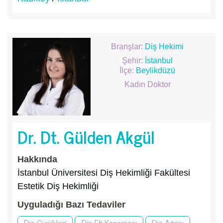
Branşlar:
Diş Hekimi
Şehir:
İstanbul
İlçe:
Beylikdüzü
Kadın Doktor
Dr. Dt. Gülden Akgül
Hakkında
İstanbul Üniversitesi Diş Hekimliği Fakültesi
Estetik Diş Hekimliği
Uyguladığı Bazı Tedaviler
Diş Çürükleri
Diş Eti Kanaması
Diş Ağrısı