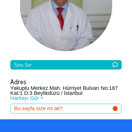
Soru Sor
Adres
Yakuplu Merkez Mah. Hürriyet Bulvarı No:187
Kat:1 D:3 Beylikdüzü / İstanbul
Haritayı Gör >
Bu sayfa size mi ait?