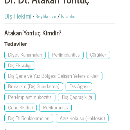
Diş Hekimi
•
Beylikdüzü
/
İstanbul
Atakan Yontuç Kimdir?
Tedaviler
Dişeti Kanamaları
Periimplantitis
Çürükler
Diş Eksikliği
Diş Çene ve Yüz Bölgesi Gelişim Yetersizlikleri
Bruksizm (Diş Gıcırdatma)
Diş Ağrısı
Peri-İmplant mukozitis
Diş Çapraşıklığı
Çene Kistleri
Perikoronitis
Diş Eti Renklenmeleri
Ağız Kokusu (Halitosis)