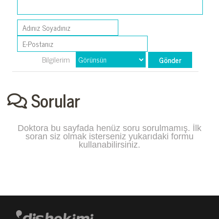
Bilgilerim
Sorular
Doktora bu sayfada henüz soru sorulmamış. İlk
soran siz olmak isterseniz yukarıdaki formu
kullanabilirsiniz.