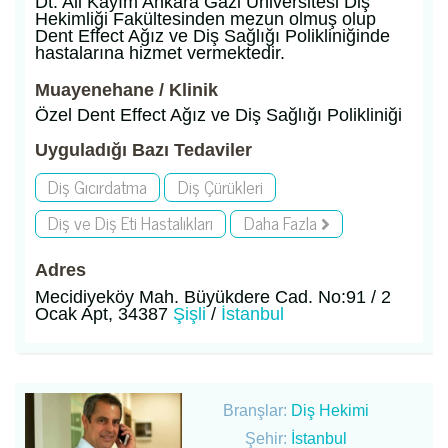
Dt. Ali Kayım Ankara Gazi Üniversitesi Diş
Hekimliği Fakültesinden mezun olmuş olup
Dent Effect Ağız ve Diş Sağlığı Polikliniğinde
hastalarına hizmet vermektedir.
Muayenehane / Klinik
Özel Dent Effect Ağız ve Diş Sağlığı Polikliniği
Uyguladığı Bazı Tedaviler
Diş Gıcırdatma
Diş Çürükleri
Diş ve Diş Eti Hastalıkları
Daha Fazla
Adres
Mecidiyeköy Mah. Büyükdere Cad. No:91 / 2
Ocak Apt, 34387
Şişli
/
İstanbul
Branşlar:
Diş Hekimi
Şehir:
İstanbul