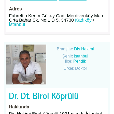
Adres
Fahrettin Kerim Gökay Cad. Merdivenköy Mah.
Orta Bahar Sk. No:1 D 5, 34730
Kadıköy
/
İstanbul
Branşlar:
Diş Hekimi
Şehir:
İstanbul
İlçe:
Pendik
Erkek Doktor
Dr. Dt. Birol Köprülü
Hakkında
Diş Hekimi Birol Köprülü 1991 yılında İstanbul