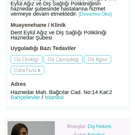
Eylül Ağız ve Diş Sağlığı Polikliniğinin
haznedar şubesinde hastalarına hizmet
vermeye devam etmektedir.
[Devamını Oku]
Muayenehane / Klinik
Dent Eylül Ağız ve Diş Sağlığı Polikliniği
Haznedar Şubesi
Uyguladığı Bazı Tedaviler
Diş Eksikliği
Diş Çapraşıklığı
Diş Ağrısı
Daha Fazla
Adres
Haznedar Mah. Bağcılar Cad. No:14 Kat:2
Bahçelievler
/
İstanbul
Branşlar:
Diş Hekimi
Şehir:
İstanbul