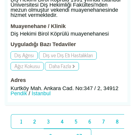
Üniversitesi Diş Hekimliği Fakültesi'nden
mezun olmuştur vekendi muayenehanesinde
hizmet vermektedir.
Muayenehane / Klinik
Diş Hekimi Birol Köprülü muayenehanesi
Uyguladığı Bazı Tedaviler
Diş Ağrısı
Diş ve Diş Eti Hastalıkları
Ağız Kokusu
Daha Fazla
Adres
Kurtköy Mah. Ankara Cad. No:347 / 2, 34912
Pendik
/
İstanbul
1
2
3
4
5
6
7
8