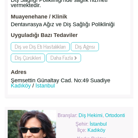
Diş Sağlığı Polikliniği'nde sağlık hizmeti
vermektedir.
Muayenehane / Klinik
Dentavrasya Ağız ve Diş Sağlığı Polikliniği
Uyguladığı Bazı Tedaviler
Diş ve Diş Eti Hastalıkları
Diş Ağrısı
Diş Çürükleri
Daha Fazla
Adres
Şemsettin Günaltay Cad. No:49 Suadiye
Kadıköy
/
İstanbul
Branşlar:
Diş Hekimi
,
Ortodonti
Şehir:
İstanbul
İlçe:
Kadıköy