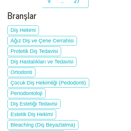
9
...
27
Branşlar
Diş Hekimi
Ağız Diş ve Çene Cerrahisi
Protetik Diş Tedavisi
Diş Hastalıkları ve Tedavisi
Ortodonti
Çocuk Diş Hekimliği (Pedodonti)
Periodontoloji
Diş Estetiği Tedavisi
Estetik Diş Hekimi
Bleaching (Diş Beyazlatma)