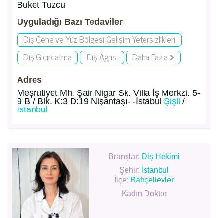
Buket Tuzcu
Uyguladığı Bazı Tedaviler
Diş Çene ve Yüz Bölgesi Gelişim Yetersizlikleri
Diş Gıcırdatma
Diş Ağrısı
Daha Fazla
Adres
Meşrutiyet Mh. Şair Nigar Sk. Villa İş Merkzi. 5-
9 B / Blk. K:3 D:19 Nişantaşı- -İstabul
Şişli
/
İstanbul
Branşlar:
Diş Hekimi
Şehir:
İstanbul
İlçe:
Bahçelievler
Kadın Doktor