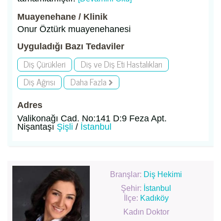
Muayenehane / Klinik
Onur Öztürk muayenehanesi
Uyguladığı Bazı Tedaviler
Diş Çürükleri
Diş ve Diş Eti Hastalıkları
Diş Ağrısı
Daha Fazla
Adres
Valikonağı Cad. No:141 D:9 Feza Apt.
Nişantaşı
Şişli
/
İstanbul
Branşlar:
Diş Hekimi
Şehir:
İstanbul
İlçe:
Kadıköy
Kadın Doktor