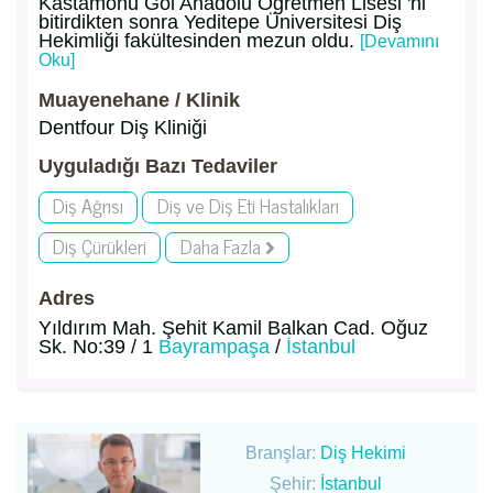
Kastamonu Göl Anadolu Öğretmen Lisesi 'ni
bitirdikten sonra Yeditepe Üniversitesi Diş
Hekimliği fakültesinden mezun oldu.
[Devamını
Oku]
Muayenehane / Klinik
Dentfour Diş Kliniği
Uyguladığı Bazı Tedaviler
Diş Ağrısı
Diş ve Diş Eti Hastalıkları
Diş Çürükleri
Daha Fazla
Adres
Yıldırım Mah. Şehit Kamil Balkan Cad. Oğuz
Sk. No:39 / 1
Bayrampaşa
/
İstanbul
Branşlar:
Diş Hekimi
Şehir:
İstanbul