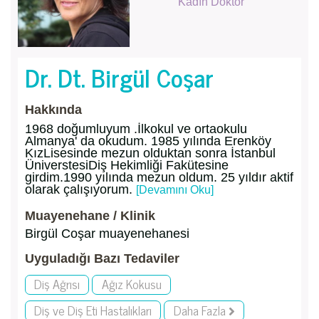
Kadın Doktor
Dr. Dt. Birgül Coşar
Hakkında
1968 doğumluyum .İlkokul ve ortaokulu
Almanya' da okudum. 1985 yılında Erenköy
KızLisesinde mezun olduktan sonra İstanbul
ÜniverstesiDiş Hekimliği Fakütesine
girdim.1990 yılında mezun oldum. 25 yıldır aktif
olarak çalışıyorum.
[Devamını Oku]
Muayenehane / Klinik
Birgül Coşar muayenehanesi
Uyguladığı Bazı Tedaviler
Diş Ağrısı
Ağız Kokusu
Diş ve Diş Eti Hastalıkları
Daha Fazla