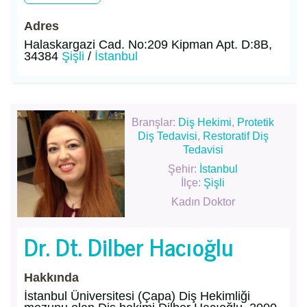
Adres
Halaskargazi Cad. No:209 Kipman Apt. D:8B,
34384
Şişli
/
İstanbul
Branşlar:
Diş Hekimi
,
Protetik
Diş Tedavisi
,
Restoratif Diş
Tedavisi
Şehir:
İstanbul
İlçe:
Şişli
Kadın Doktor
Dr. Dt. Dilber Hacıoğlu
Hakkında
İstanbul Üniversitesi (Çapa) Diş Hekimliği