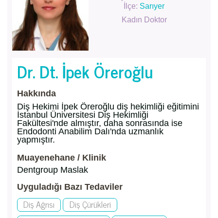
İlçe:
Sarıyer
Kadın Doktor
Dr. Dt. İpek Öreroğlu
Hakkında
Diş Hekimi İpek Öreroğlu diş hekimliği eğitimini
İstanbul Üniversitesi Diş Hekimliği
Fakültesi'nde almıştır, daha sonrasında ise
Endodonti Anabilim Dalı'nda uzmanlık
yapmıştır.
Muayenehane / Klinik
Dentgroup Maslak
Uyguladığı Bazı Tedaviler
Diş Ağrısı
Diş Çürükleri