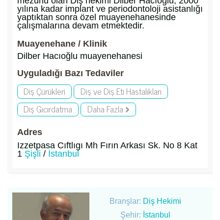
mezunu olan Diş hekimi Dilber Hacıoğlu, 2000
yılına kadar implant ve periodontoloji asistanlığı
yaptıktan sonra özel muayenehanesinde
çalışmalarına devam etmektedir.
Muayenehane / Klinik
Dilber Hacıoğlu muayenehanesi
Uyguladığı Bazı Tedaviler
Diş Çürükleri
Diş ve Diş Eti Hastalıkları
Diş Gıcırdatma
Daha Fazla
Adres
Izzetpasa Cıftlıgı Mh Fırın Arkası Sk. No 8 Kat
1
Şişli
/
İstanbul
Branşlar:
Diş Hekimi
Şehir:
İstanbul