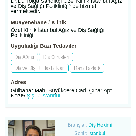
Dr.Dt. Tolga Sandıkçı Özel Klinik İstanbul Ağız
ve Diş Sağlığı Polikliniği'nde hizmet
vermektedir.
Muayenehane / Klinik
Özel Klinik İstanbul Ağız ve Diş Sağlığı
Polikliniği
Uyguladığı Bazı Tedaviler
Diş Ağrısı
Diş Çürükleri
Diş ve Diş Eti Hastalıkları
Daha Fazla
Adres
Gülbahar Mah. Büyükdere Cad. Çınar Apt.
No:95
Şişli
/
İstanbul
Branşlar:
Diş Hekimi
Şehir:
İstanbul