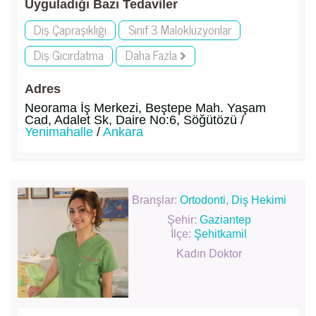
Uyguladığı Bazı Tedaviler
Diş Çapraşıklığı
Sınıf 3 Malokluzyonlar
Diş Gıcırdatma
Daha Fazla
Adres
Neorama İş Merkezi, Beştepe Mah. Yaşam
Cad, Adalet Sk, Daire No:6, Söğütözü /
Yenimahalle
/
Ankara
Branşlar:
Ortodonti
,
Diş Hekimi
Şehir:
Gaziantep
İlçe:
Şehitkamil
Kadın Doktor