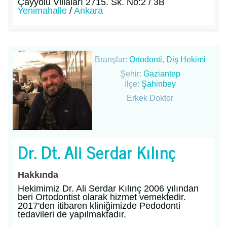
Çayyolu Villaları 2715. Sk. No:2 / 3B
Yenimahalle
/
Ankara
Branşlar:
Ortodonti
,
Diş Hekimi
Şehir:
Gaziantep
İlçe:
Şahinbey
Erkek Doktor
Dr. Dt. Ali Serdar Kılınç
Hakkında
Hekimimiz Dr. Ali Serdar Kılınç 2006 yılından
beri Ortodontist olarak hizmet vemektedir.
2017'den itibaren kliniğimizde Pedodonti
tedavileri de yapılmaktadır.