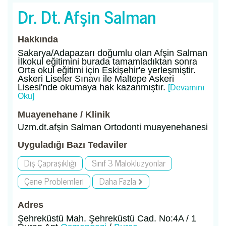
Dr. Dt. Afşin Salman
Hakkında
Sakarya/Adapazarı doğumlu olan Afşin Salman
İlkokul eğitimini burada tamamladıktan sonra
Orta okul eğitimi için Eskişehir'e yerleşmiştir.
Askeri Liseler Sınavı ile Maltepe Askeri
Lisesi'nde okumaya hak kazanmıştır.
[Devamını
Oku]
Muayenehane / Klinik
Uzm.dt.afşin Salman Ortodonti muayenehanesi
Uyguladığı Bazı Tedaviler
Diş Çapraşıklığı
Sınıf 3 Malokluzyonlar
Çene Problemleri
Daha Fazla
Adres
Şehreküstü Mah. Şehreküstü Cad. No:4A / 1