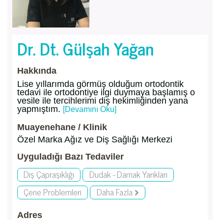
Dr. Dt. Gülşah Yağan
Hakkında
Lise yıllarımda görmüş olduğum ortodontik
tedavi ile ortodontiye ilgi duymaya başlamış o
vesile ile tercihlerimi diş hekimliğinden yana
yapmıştım.
[Devamını Oku]
Muayenehane / Klinik
Özel Marka Ağız ve Diş Sağlığı Merkezi
Uyguladığı Bazı Tedaviler
Diş Çapraşıklığı
Dudak - Damak Yarıkları
Çene Problemleri
Daha Fazla
Adres