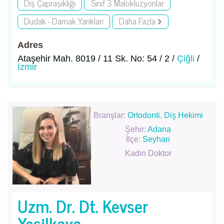
Diş Çapraşıklığı
Sınıf 3 Malokluzyonlar
Dudak - Damak Yarıkları
Daha Fazla
Adres
Ataşehir Mah. 8019 / 11 Sk. No: 54 / 2 /
Çiğli
/
İzmir
Branşlar:
Ortodonti
,
Diş Hekimi
Şehir:
Adana
İlçe:
Seyhan
Kadın Doktor
Uzm. Dr. Dt. Kevser
Yeşilkaya