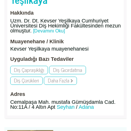
Hakkında
Uzm. Dr. Dt. Kevser Yeşilkaya Cumhuriyet
Üniversitesi Diş Hekimliği Fakültesinden mezun
olmuştur.
[Devamını Oku]
Muayenehane / Klinik
Kevser Yeşilkaya muayenehanesi
Uyguladığı Bazı Tedaviler
Diş Çapraşıklığı
Diş Gıcırdatma
Diş Çürükleri
Daha Fazla
Adres
Cemalpaşa Mah. mustafa Gümüşdamla Cad.
No:11A / 4 Altın Apt
Seyhan
/
Adana