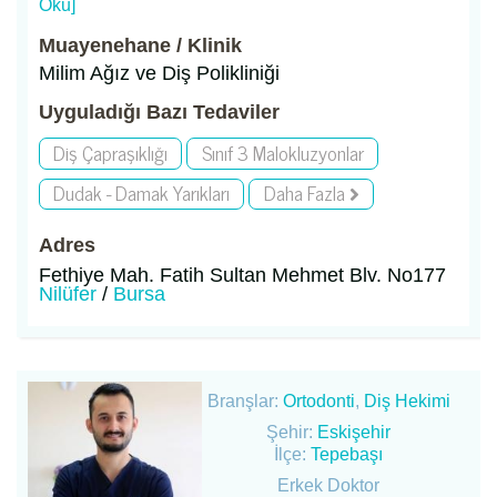
Oku]
Muayenehane / Klinik
Milim Ağız ve Diş Polikliniği
Uyguladığı Bazı Tedaviler
Diş Çapraşıklığı
Sınıf 3 Malokluzyonlar
Dudak - Damak Yarıkları
Daha Fazla
Adres
Fethiye Mah. Fatih Sultan Mehmet Blv. No177
Nilüfer
/
Bursa
Branşlar:
Ortodonti
,
Diş Hekimi
Şehir:
Eskişehir
İlçe:
Tepebaşı
Erkek Doktor