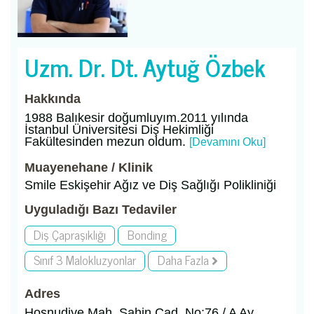
Uzm. Dr. Dt. Aytuğ Özbek
Hakkında
1988 Balıkesir doğumluyım.2011 yılında
İstanbul Üniversitesi Diş Hekimliği
Fakültesinden mezun oldum.
[Devamını Oku]
Muayenehane / Klinik
Smile Eskişehir Ağız ve Diş Sağlığı Polikliniği
Uyguladığı Bazı Tedaviler
Diş Çapraşıklığı
Bonding
Sınıf 3 Malokluzyonlar
Daha Fazla
Adres
Hoşnudiye Mah. Şahin Cad, No:76 / A Ay