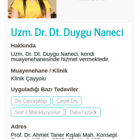
Uzm. Dr. Dt. Duygu Naneci
Hakkında
Uzm. Dr. Dt. Duygu Naneci, kendi
muayenehanesinde hizmet vermektedir.
Muayenehane / Klinik
Klinik Çayyolu
Uyguladığı Bazı Tedaviler
Diş Çapraşıklığı
Çarpık Diş
Sınıf 3 Malokluzyonlar
Daha Fazla
Adres
Prof. Dr. Ahmet Taner Kışlalı Mah. Konsept