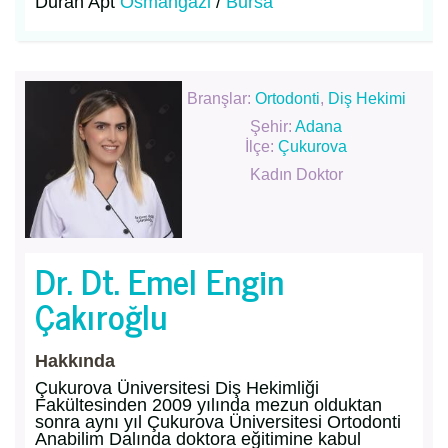
Duran Apt
Osmangazi
/
Bursa
Branşlar:
Ortodonti
,
Diş Hekimi
Şehir:
Adana
İlçe:
Çukurova
Kadın Doktor
Dr. Dt. Emel Engin
Çakıroğlu
Hakkında
Çukurova Üniversitesi Diş Hekimliği
Fakültesinden 2009 yılında mezun olduktan
sonra aynı yıl Çukurova Üniversitesi Ortodonti
Anabilim Dalında doktora eğitimine kabul