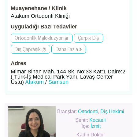
Muayenehane / Klinik
Atakum Ortodonti Kliniği
Uyguladığı Bazı Tedaviler
Ortodontik Malokluzyonlar
Çarpık Diş
Diş Çapraşıklığı
Daha Fazla
Adres
Mimar Sinan Mah. 144 Sk. No:33 Kat:1 Daire:2
( Türk-İş Medical Park Yanı, Lavaş Center
Üstü)
Atakum
/
Samsun
Branşlar:
Ortodonti
,
Diş Hekimi
Şehir:
Kocaeli
İlçe:
İzmit
Kadın Doktor