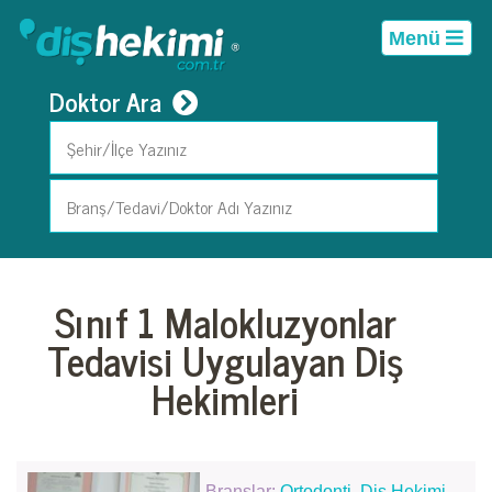
Menü
Doktor Ara
Sınıf 1 Malokluzyonlar
Tedavisi Uygulayan Diş
Hekimleri
Branşlar:
Ortodonti
,
Diş Hekimi