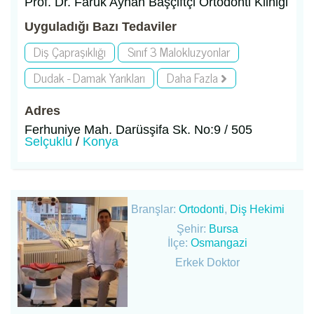
Prof. Dr. Faruk Ayhan Başçiftçi Ortodonti Kliniği
Uyguladığı Bazı Tedaviler
Diş Çapraşıklığı
Sınıf 3 Malokluzyonlar
Dudak - Damak Yarıkları
Daha Fazla
Adres
Ferhuniye Mah. Darüsşifa Sk. No:9 / 505
Selçuklu
/
Konya
Branşlar:
Ortodonti
,
Diş Hekimi
Şehir:
Bursa
İlçe:
Osmangazi
Erkek Doktor