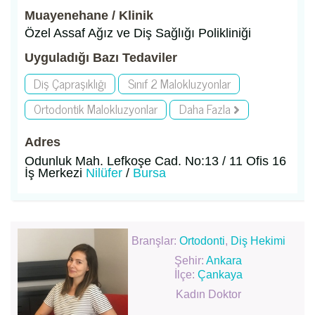
Muayenehane / Klinik
Özel Assaf Ağız ve Diş Sağlığı Polikliniği
Uyguladığı Bazı Tedaviler
Diş Çapraşıklığı
Sınıf 2 Malokluzyonlar
Ortodontik Malokluzyonlar
Daha Fazla
Adres
Odunluk Mah. Lefkoşe Cad. No:13 / 11 Ofis 16
İş Merkezi
Nilüfer
/
Bursa
Branşlar:
Ortodonti
,
Diş Hekimi
Şehir:
Ankara
İlçe:
Çankaya
Kadın Doktor