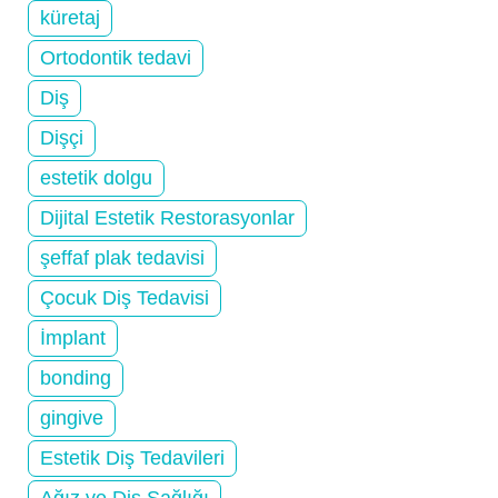
küretaj
Ortodontik tedavi
Diş
Dişçi
estetik dolgu
Dijital Estetik Restorasyonlar
şeffaf plak tedavisi
Çocuk Diş Tedavisi
İmplant
bonding
gingive
Estetik Diş Tedavileri
Ağız ve Diş Sağlığı