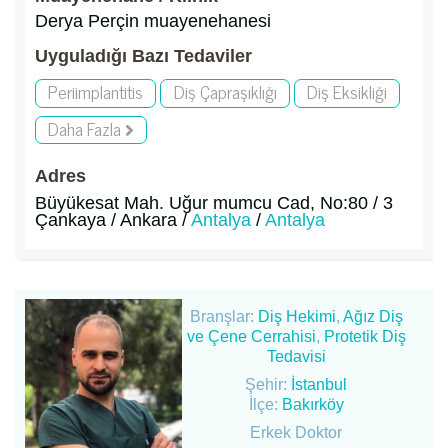
Derya Perçin muayenehanesi
Uyguladığı Bazı Tedaviler
Periimplantitis
Diş Çapraşıklığı
Diş Eksikliği
Daha Fazla
Adres
Büyükesat Mah. Uğur mumcu Cad, No:80 / 3
Çankaya / Ankara /
Antalya
/
Antalya
Branşlar:
Diş Hekimi
,
Ağız Diş
ve Çene Cerrahisi
,
Protetik Diş
Tedavisi
Şehir:
İstanbul
İlçe:
Bakırköy
Erkek Doktor