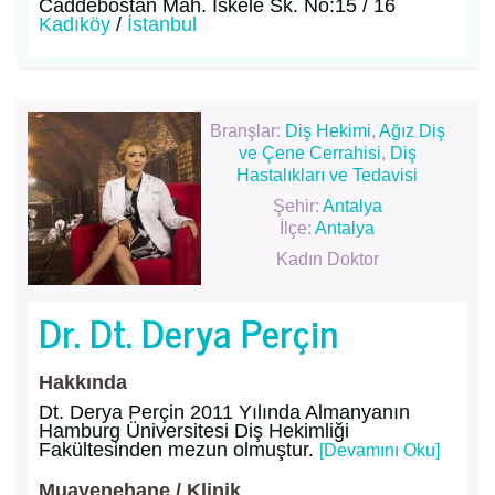
Caddebostan Mah. İskele Sk. No:15 / 16
Kadıköy
/
İstanbul
Branşlar:
Diş Hekimi
,
Ağız Diş
ve Çene Cerrahisi
,
Diş
Hastalıkları ve Tedavisi
Şehir:
Antalya
İlçe:
Antalya
Kadın Doktor
Dr. Dt. Derya Perçin
Hakkında
Dt. Derya Perçin 2011 Yılında Almanyanın
Hamburg Üniversitesi Diş Hekimliği
Fakültesinden mezun olmuştur.
[Devamını Oku]
Muayenehane / Klinik