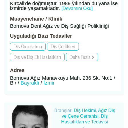
Kırcali'de doğmuştur. 1989 yılından bu yana ise
izmirde yaşamaktadır.
[Devamını Oku]
Muayenehane / Klinik
Bornova Dent Ağız ve Diş Sağlığı Polikliniği
Uyguladığı Bazı Tedaviler
Diş Gıcırdatma
Diş Çürükleri
Diş ve Diş Eti Hastalıkları
Daha Fazla
Adres
Bornova Ağız Manavkuyu Mah. 236 Sk. No:1 /
B / /
Bayraklı
/
İzmir
Branşlar:
Diş Hekimi
,
Ağız Diş
ve Çene Cerrahisi
,
Diş
Hastalıkları ve Tedavisi