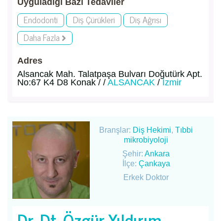
Uyguladığı Bazı Tedaviler
Endodonti
Diş Çürükleri
Diş Ağrısı
Daha Fazla
Adres
Alsancak Mah. Talatpaşa Bulvarı Doğutürk Apt.
No:67 K4 D8 Konak / /
ALSANCAK
/
İzmir
Branşlar:
Diş Hekimi
,
Tıbbi
mikrobiyoloji
Şehir:
Ankara
İlçe:
Çankaya
Erkek Doktor
Dr. Dt. Özgür Yıldırım