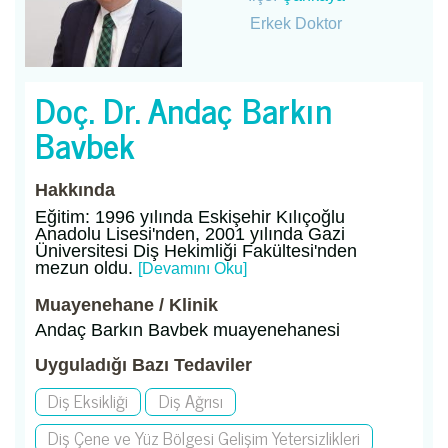
Erkek Doktor
Doç. Dr. Andaç Barkın
Bavbek
Hakkında
Eğitim: 1996 yılında Eskişehir Kılıçoğlu
Anadolu Lisesi'nden, 2001 yılında Gazi
Üniversitesi Diş Hekimliği Fakültesi'nden
mezun oldu.
[Devamını Oku]
Muayenehane / Klinik
Andaç Barkın Bavbek muayenehanesi
Uyguladığı Bazı Tedaviler
Diş Eksikliği
Diş Ağrısı
Diş Çene ve Yüz Bölgesi Gelişim Yetersizlikleri