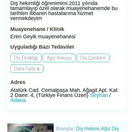
Diş hekimliği öğrenimimi 2011 yılında
tamamlayıp özel olarak muayenehanemde bu
tarihten itibaren hastalarıma hizmet
vermekdeyim
Muayenehane / Klinik
Eren Geyik muayenehanesi
Uyguladığı Bazı Tedaviler
Diş Eksikliği
Ağız Kokusu
Diş Çürükleri
Daha Fazla
Adres
Atatürk Cad. Cemalpaşa Mah. Ağagil Apt. Kat:
2 Daire: 4, (Türkiye Finans Üzeri)
Seyhan
/
Adana
Branşlar:
Diş Hekimi
,
Ağız Diş