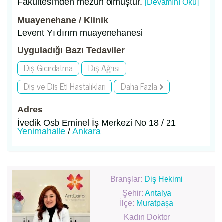
Fakültesi'nden mezun olmuştur.
[Devamını Oku]
Muayenehane / Klinik
Levent Yıldırım muayenehanesi
Uyguladığı Bazı Tedaviler
Diş Gıcırdatma
Diş Ağrısı
Diş ve Diş Eti Hastalıkları
Daha Fazla
Adres
İvedik Osb Eminel İş Merkezi No 18 / 21
Yenimahalle
/
Ankara
Branşlar:
Diş Hekimi
Şehir:
Antalya
İlçe:
Muratpaşa
Kadın Doktor