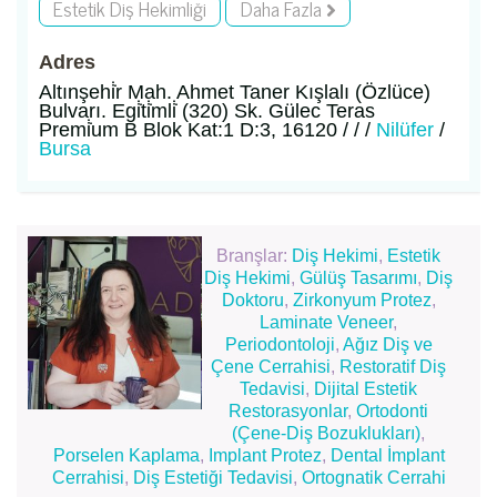
Estetik Diş Hekimliği
Daha Fazla
Adres
Altınşehi̇̇r Mah. Ahmet Taner Kışlalı (Özlüce)
Bulvarı. Egi̇̇ti̇̇mli̇̇ (320) Sk. Gülec Teras
Premi̇̇um B Blok Kat:1 D:3, 16120 / / /
Nilüfer
/
Bursa
Branşlar:
Diş Hekimi
,
Estetik
Diş Hekimi
,
Gülüş Tasarımı
,
Diş
Doktoru
,
Zirkonyum Protez
,
Laminate Veneer
,
Periodontoloji
,
Ağız Diş ve
Çene Cerrahisi
,
Restoratif Diş
Tedavisi
,
Dijital Estetik
Restorasyonlar
,
Ortodonti
(Çene-Diş Bozuklukları)
,
Porselen Kaplama
,
Implant Protez
,
Dental İmplant
Cerrahisi
,
Diş Estetiği Tedavisi
,
Ortognatik Cerrahi