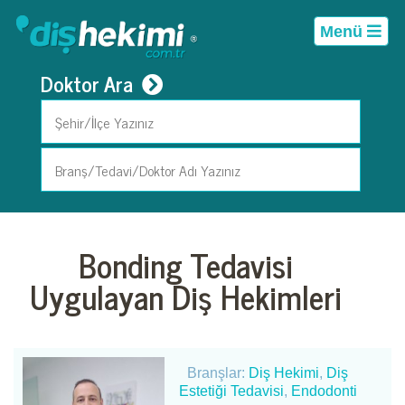
Menü
Doktor Ara
Bonding Tedavisi
Uygulayan Diş Hekimleri
Branşlar:
Diş Hekimi
,
Diş
Estetiği Tedavisi
,
Endodonti