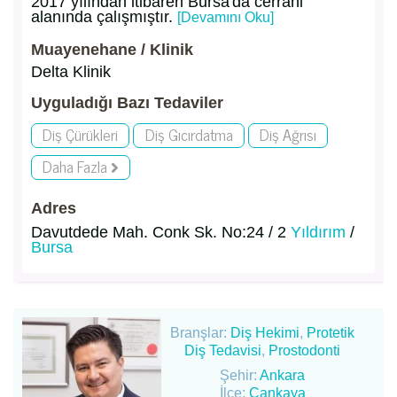
2017 yılından itibaren Bursa'da cerrahi
alanında çalışmıştır.
[Devamını Oku]
Muayenehane / Klinik
Delta Klinik
Uyguladığı Bazı Tedaviler
Diş Çürükleri
Diş Gıcırdatma
Diş Ağrısı
Daha Fazla
Adres
Davutdede Mah. Conk Sk. No:24 / 2
Yıldırım
/
Bursa
Branşlar:
Diş Hekimi
,
Protetik
Diş Tedavisi
,
Prostodonti
Şehir:
Ankara
İlçe:
Çankaya