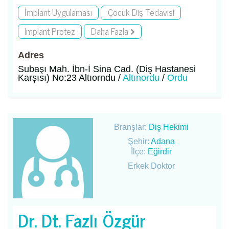
İmplant Uygulaması
Çocuk Diş Tedavisi
Implant Protez
Daha Fazla
Adres
Subaşı Mah. İbn-İ Sina Cad. (Diş Hastanesi
Karşısı) No:23 Altıorndu /
Altınordu
/
Ordu
Branşlar:
Diş Hekimi
Şehir:
Adana
İlçe:
Eğirdir
Erkek Doktor
Dr. Dt. Fazlı Özgür