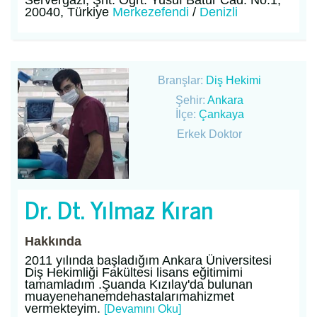
Servergazi, Şht. Öğrt. Yusuf Batur Cad. No:1,
20040, Türkiye
Merkezefendi
/
Denizli
Branşlar:
Diş Hekimi
Şehir:
Ankara
İlçe:
Çankaya
Erkek Doktor
Dr. Dt. Yılmaz Kıran
Hakkında
2011 yılında başladığım Ankara Üniversitesi
Diş Hekimliği Fakültesi lisans eğitimimi
tamamladım .Şuanda Kızılay'da bulunan
muayenehanemdehastalarımahizmet
vermekteyim.
[Devamını Oku]