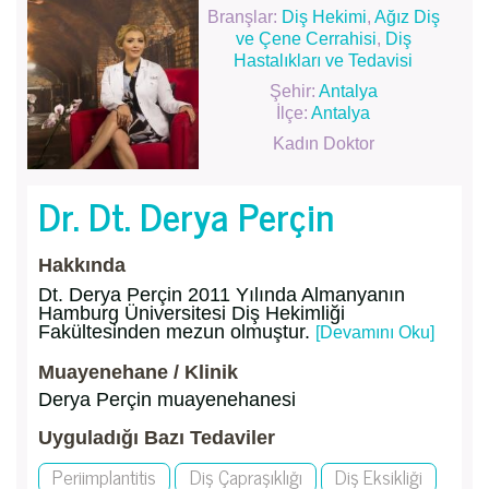
Branşlar:
Diş Hekimi
,
Ağız Diş
ve Çene Cerrahisi
,
Diş
Hastalıkları ve Tedavisi
Şehir:
Antalya
İlçe:
Antalya
Kadın Doktor
Dr. Dt. Derya Perçin
Hakkında
Dt. Derya Perçin 2011 Yılında Almanyanın
Hamburg Üniversitesi Diş Hekimliği
Fakültesinden mezun olmuştur.
[Devamını Oku]
Muayenehane / Klinik
Derya Perçin muayenehanesi
Uyguladığı Bazı Tedaviler
Periimplantitis
Diş Çapraşıklığı
Diş Eksikliği