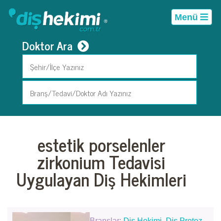
Menü
Doktor Ara
estetik porselenler
zirkonium Tedavisi
Uygulayan Diş Hekimleri
Branşlar:
Diş Hekimi
,
Diş Protez