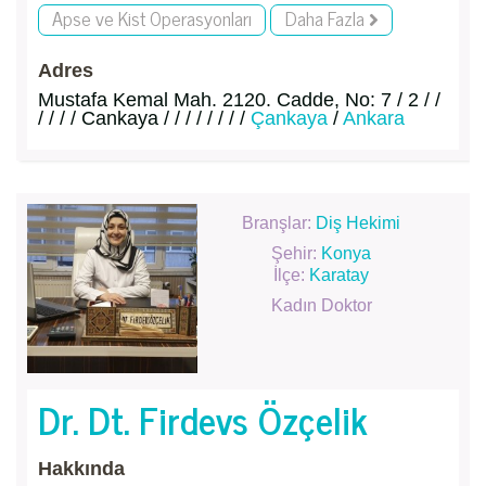
Apse ve Kist Operasyonları
Daha Fazla
Adres
Mustafa Kemal Mah. 2120. Cadde, No: 7 / 2 / /
/ / / / Cankaya / / / / / / / /
Çankaya
/
Ankara
Branşlar:
Diş Hekimi
Şehir:
Konya
İlçe:
Karatay
Kadın Doktor
Dr. Dt. Firdevs Özçelik
Hakkında