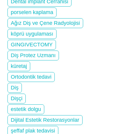
Dental implant Cerrahisi
porselen kaplama
Ağız Diş ve Çene Radyolojisi
köprü uygulaması
GINGIVECTOMY
Diş Protez Uzmanı
küretaj
Ortodontik tedavi
Diş
Dişçi
estetik dolgu
Dijital Estetik Restorasyonlar
şeffaf plak tedavisi