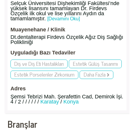
Selçuk Üniversitesi Dişhekimliği Fakültesi’nde
yüksek lisansını tamamlayan Dr. Firdevs
Özçelik ilk okul ve lise yıllarını Aydın da
tamamlamıştır.
[Devamını Oku]
Muayenehane / Klinik
Dt.dentalterapi Firdevs Özçelik Ağız Diş Sağlığı
Polikliniği
Uyguladığı Bazı Tedaviler
Diş ve Diş Eti Hastalıkları
Estetik Gülüş Tasarımı
Estetik Porselenler Zirkonium
Daha Fazla
Adres
Şemsi Tebrizi Mah. Şerafettin Cad, Demirok İşi.
4 / 2 / / / / / /
Karatay
/
Konya
Branşlar