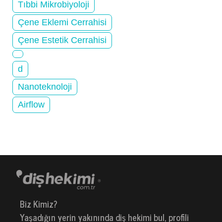
Tıbbi Mikrobiyoloji
Çene Eklemi Cerrahisi
Çene Estetik Cerrahisi
d
Nanoteknoloji
Airflow
Biz Kimiz?
Yaşadığın yerin yakınında diş hekimi bul, profili