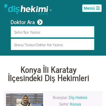
Menü
Doktor Ara
Konya İli Karatay
İlçesindeki Diş Hekimleri
Branşlar:
Diş Hekimi
Şehir:
Konya