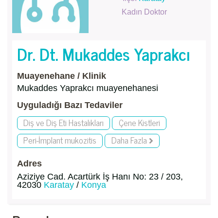
Kadın Doktor
Dr. Dt. Mukaddes Yaprakcı
Muayenehane / Klinik
Mukaddes Yaprakcı muayenehanesi
Uyguladığı Bazı Tedaviler
Diş ve Diş Eti Hastalıkları
Çene Kistleri
Peri-İmplant mukozitis
Daha Fazla
Adres
Aziziye Cad. Acartürk İş Hanı No: 23 / 203,
42030
Karatay
/
Konya