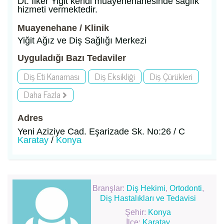
Dt. İlker Yiğit kendi muayenehanesinde sağlık
hizmeti vermektedir.
Muayenehane / Klinik
Yiğit Ağız ve Diş Sağlığı Merkezi
Uyguladığı Bazı Tedaviler
Diş Eti Kanaması
Diş Eksikliği
Diş Çürükleri
Daha Fazla
Adres
Yeni Aziziye Cad. Eşarizade Sk. No:26 / C
Karatay
/
Konya
Branşlar:
Diş Hekimi
,
Ortodonti
,
Diş Hastalıkları ve Tedavisi
Şehir:
Konya
İlçe:
Karatay