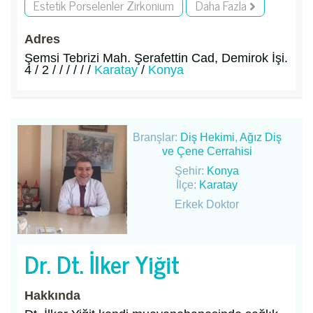
Estetik Porselenler Zirkonium
Daha Fazla
Adres
Şemsi Tebrizi Mah. Şerafettin Cad, Demirok İşi.
4 / 2 / / / / / /
Karatay
/
Konya
Branşlar:
Diş Hekimi
,
Ağız Diş
ve Çene Cerrahisi
Şehir:
Konya
İlçe:
Karatay
Erkek Doktor
Dr. Dt. İlker Yiğit
Hakkında