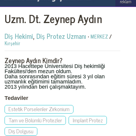
reklam
Uzm. Dt. Zeynep Aydın
Diş Hekimi
,
Diş Protez Uzmanı
•
MERKEZ
/
Kırşehir
Zeynep Aydın Kimdir?
2013 Hacettepe Üniversitesi Diş hekimliği
Fakültesi'den mezun oldum.
Daha sonrasından eğitim süresi 3 yıl olan
uzmanlık eğitimimi tamamladım.
2013 yılından beri çalışmaktayım.
Tedaviler
Estetik Porselenler Zirkonium
Tam ve Bölümlü Protezler
Implant Protez
Diş Dolgusu