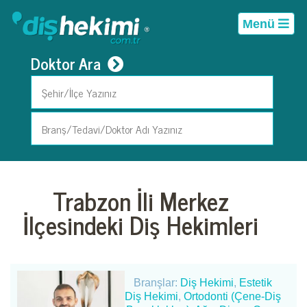
Menü
Doktor Ara
Trabzon İli Merkez
İlçesindeki Diş Hekimleri
Branşlar:
Diş Hekimi
,
Estetik
Diş Hekimi
,
Ortodonti (Çene-Diş