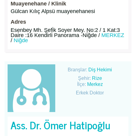
Muayenehane / Klinik
Gülcan Kılıç Alpsü muayenehanesi
Adres
Esenbey Mh. Şefi̇k Soyer Mey. No:2 / 1 Kat:3
Dai̇re :16 Kendi̇rli̇ Panorama -Ni̇ğde /
MERKEZ
/
Niğde
Branşlar:
Diş Hekimi
Şehir:
Rize
İlçe:
Merkez
Erkek Doktor
Ass. Dr. Ömer Hatipoğlu