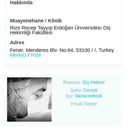
Hakkında
Muayenehane / Klinik
Rize Recep Tayyıp Erdoğan Ünıversıtesı Diş
Hekimliği Fakültesi
Adres
Fener, Menderes Blv. No:64, 53100 / /, Turkey
Merkez
/
Rize
Branşlar:
Diş Hekimi
Şehir:
Denizli
İlçe:
Merkezefendi
Erkek Doktor