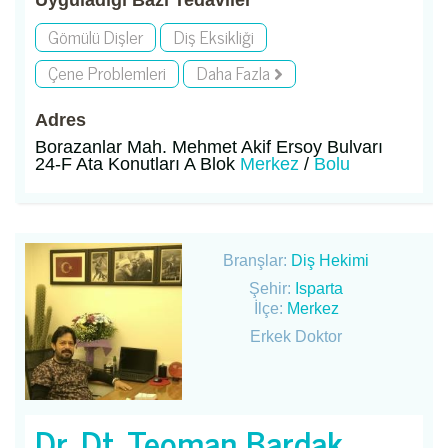
Uyguladığı Bazı Tedaviler
Gömülü Dişler
Diş Eksikliği
Çene Problemleri
Daha Fazla
Adres
Borazanlar Mah. Mehmet Akif Ersoy Bulvarı
24-F Ata Konutları A Blok
Merkez
/
Bolu
Branşlar:
Diş Hekimi
Şehir:
Isparta
İlçe:
Merkez
Erkek Doktor
Dr. Dt. Teoman Bardak