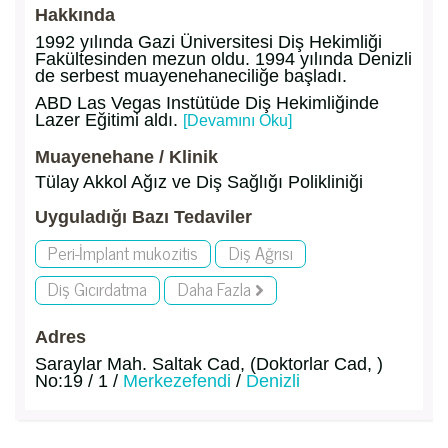
Hakkında
1992 yılında Gazi Üniversitesi Diş Hekimliği
Fakültesinden mezun oldu. 1994 yılında Denizli
de serbest muayenehaneciliğe başladı.
ABD Las Vegas Instütüde Diş Hekimliğinde
Lazer Eğitimi aldı.
[Devamını Oku]
Muayenehane / Klinik
Tülay Akkol Ağız ve Diş Sağlığı Polikliniği
Uyguladığı Bazı Tedaviler
Peri-İmplant mukozitis
Diş Ağrısı
Diş Gıcırdatma
Daha Fazla
Adres
Saraylar Mah. Saltak Cad, (Doktorlar Cad, )
No:19 / 1 /
Merkezefendi
/
Denizli