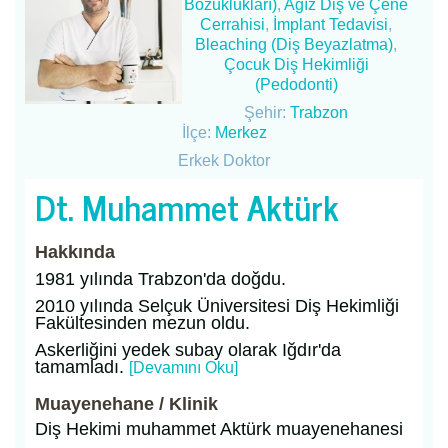
Bozuklukları)
,
Ağız Diş ve Çene
Cerrahisi
,
İmplant Tedavisi
,
Bleaching (Diş Beyazlatma)
,
Çocuk Diş Hekimliği
(Pedodonti)
Şehir:
Trabzon
İlçe:
Merkez
Erkek Doktor
Dt. Muhammet Aktürk
Hakkında
1981 yılında Trabzon'da doğdu.
2010 yılında Selçuk Üniversitesi Diş Hekimliği
Fakültesinden mezun oldu.
Askerliğini yedek subay olarak Iğdır'da
tamamladı.
[Devamını Oku]
Muayenehane / Klinik
Diş Hekimi muhammet Aktürk muayenehanesi