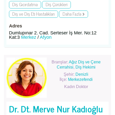
Diş Gıcırdatma
Diş Çürükleri
Diş ve Diş Eti Hastalıkları
Daha Fazla
Adres
Dumlupınar 2. Cad. Serteser İş Mer. No:12
Kat:3
Merkez
/
Afyon
Branşlar:
Ağız Diş ve Çene
Cerrahisi
,
Diş Hekimi
Şehir:
Denizli
İlçe:
Merkezefendi
Kadın Doktor
Dr. Dt. Merve Nur Kadıoğlu