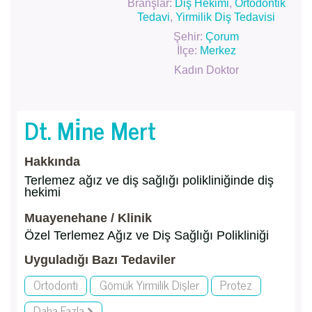
Branşlar:
Diş Hekimi
,
Ortodontik
Tedavi
,
Yirmilik Diş Tedavisi
Şehir:
Çorum
İlçe:
Merkez
Kadın Doktor
Dt. Mi̇ne Mert
Hakkında
Terlemez ağız ve diş sağlığı polikliniğinde diş
hekimi
Muayenehane / Klinik
Özel Terlemez Ağız ve Diş Sağlığı Polikliniği
Uyguladığı Bazı Tedaviler
Ortodonti
Gömük Yirmilik Dişler
Protez
Daha Fazla