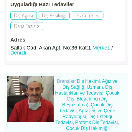
Uyguladığı Bazı Tedaviler
Diş Ağrısı
Diş Eksikliği
Diş Çürükleri
Daha Fazla
Adres
Saltak Cad. Akan Apt. No:36 Kat:1
Merkez
/
Denizli
Branşlar:
Diş Hekimi
,
Ağız ve
Diş Sağlığı Uzmanı
,
Diş
Hastalıkları ve Tedavisi
,
Çocuk
Diş
,
Bleaching (Diş
Beyazlatma)
,
Çocuk Diş
Tedavisi
,
Ağız Diş ve Çene
Radyolojisi
,
Diş Estetiği
Tedavisi
,
Protetik Diş Tedavisi
,
Çocuk Diş Hekimliği