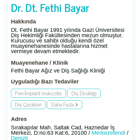
Dr. Dt. Fethi Bayar
Hakkında
Dt. Fethi Bayar 1991 yılında Gazi Üniversitesi
Diş Hekimliği Fakültesinden mezun olmuştur.
Kurucusu ve sahibi olduğu kendi özel
muayenehanesinde hastalarına hizmet
vermeye devam etmektedir.
Muayenehane / Klinik
Fethi Bayar Ağız ve Diş Sağlığı Kliniği
Uyguladığı Bazı Tedaviler
Peri-İmplant mukozitis
Diş Eksikliği
Diş Çürükleri
Daha Fazla
Adres
Sırakapılar Mah. Saltak Cad, Haznedar İş
Merkezi, D:no:63 Kat:6, 20100 /
Merkezefendi
/
Denizli