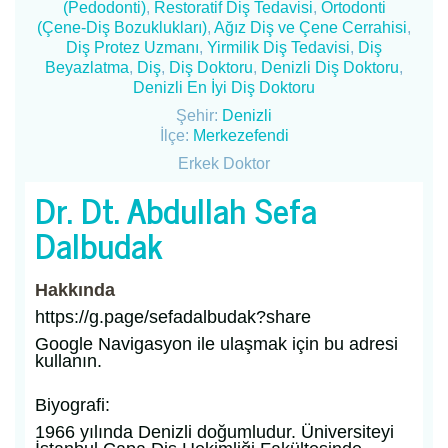
(Pedodonti)
,
Restoratif Diş Tedavisi
,
Ortodonti
(Çene-Diş Bozuklukları)
,
Ağız Diş ve Çene Cerrahisi
,
Diş Protez Uzmanı
,
Yirmilik Diş Tedavisi
,
Diş
Beyazlatma
,
Diş
,
Diş Doktoru
,
Denizli Diş Doktoru
,
Denizli En İyi Diş Doktoru
Şehir:
Denizli
İlçe:
Merkezefendi
Erkek Doktor
Dr. Dt. Abdullah Sefa
Dalbudak
Hakkında
https://g.page/sefadalbudak?share
Google Navigasyon ile ulaşmak için bu adresi
kullanın.
Biyografi:
1966 yılında Denizli doğumludur. Üniversiteyi