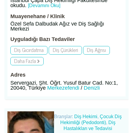
İstanbul Çapa Diş Hekimliği Fakültesinde
okudu.
[Devamını Oku]
Muayenehane / Klinik
Özel Sefa Dalbudak Ağız ve Diş Sağlığı
Merkezi
Uyguladığı Bazı Tedaviler
Diş Gıcırdatma
Diş Çürükleri
Diş Ağrısı
Daha Fazla
Adres
Servergazi, Şht. Öğrt. Yusuf Batur Cad. No:1,
20040, Türkiye
Merkezefendi
/
Denizli
Branşlar:
Diş Hekimi
,
Çocuk Diş
Hekimliği (Pedodonti)
,
Diş
Hastalıkları ve Tedavisi