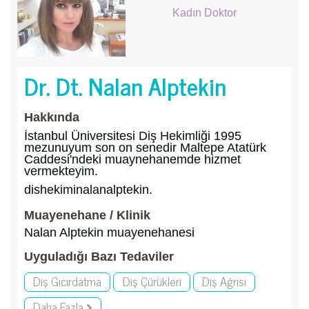
Kadın Doktor
Dr. Dt. Nalan Alptekin
Hakkında
İstanbul Üniversitesi Diş Hekimliği 1995
mezunuyum son on senedir Maltepe Atatürk
Caddesi'ndeki muaynehanemde hizmet
vermekteyim.
dishekiminalanalptekin.
Muayenehane / Klinik
Nalan Alptekin muayenehanesi
Uyguladığı Bazı Tedaviler
Diş Gıcırdatma
Diş Çürükleri
Diş Ağrısı
Daha Fazla