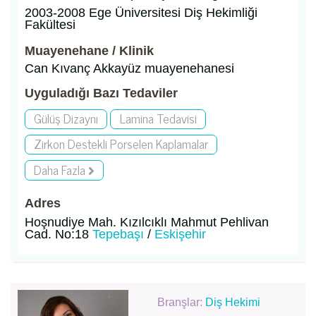
2003-2008 Ege Üniversitesi Diş Hekimliği
Fakültesi
Muayenehane / Klinik
Can Kıvanç Akkayüz muayenehanesi
Uyguladığı Bazı Tedaviler
Gülüş Dizaynı
Lamina Tedavisi
Zirkon Destekli Porselen Kaplamalar
Daha Fazla
Adres
Hoşnudiye Mah. Kızılcıklı Mahmut Pehlivan
Cad. No:18
Tepebaşı
/
Eskişehir
Branşlar:
Diş Hekimi