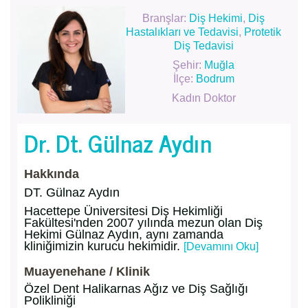
Branşlar:
Diş Hekimi
,
Diş
Hastalıkları ve Tedavisi
,
Protetik
Diş Tedavisi
Şehir:
Muğla
İlçe:
Bodrum
Kadın Doktor
Dr. Dt. Gülnaz Aydın
Hakkında
DT. Gülnaz Aydın
Hacettepe Üniversitesi Diş Hekimliği
Fakültesi'nden 2007 yılında mezun olan Diş
Hekimi Gülnaz Aydın, aynı zamanda
kliniğimizin kurucu hekimidir.
[Devamını Oku]
Muayenehane / Klinik
Özel Dent Halikarnas Ağız ve Diş Sağlığı
Polikliniği