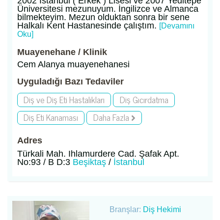
2002 İstanbul ( Erkek ) Lisesi ve 2007 Yeditepe
Üniversitesi mezunuyum. İngilizce ve Almanca
bilmekteyim. Mezun olduktan sonra bir sene
Halkalı Kent Hastanesinde çalıştım.
[Devamını
Oku]
Muayenehane / Klinik
Cem Alanya muayenehanesi
Uyguladığı Bazı Tedaviler
Diş ve Diş Eti Hastalıkları
Diş Gıcırdatma
Diş Eti Kanaması
Daha Fazla
Adres
Türkali Mah. Ihlamurdere Cad. Şafak Apt.
No:93 / B D:3
Beşiktaş
/
İstanbul
Branşlar:
Diş Hekimi