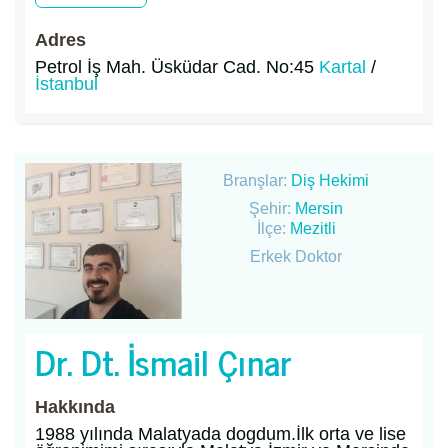
Adres
Petrol İş Mah. Üsküdar Cad. No:45
Kartal
/
İstanbul
Branşlar:
Diş Hekimi
Şehir:
Mersin
İlçe:
Mezitli
Erkek Doktor
Dr. Dt. İsmail Çınar
Hakkında
1988 yılında Malatyada dogdum.İlk orta ve lise