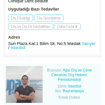
Clinique Dent Beaute
Uyguladığı Bazı Tedaviler
Diş Eksikliği
Diş Gıcırdatma
Diş ve Diş Eti Hastalıkları
Daha Fazla
Adres
Sun Plaza Kat:1 Bilim Sk. No:5 Maslak
Sarıyer
/
İstanbul
Branşlar:
Ağız Diş ve Çene
Cerrahisi
,
Diş Hekimi
,
Periodontoloji
Şehir:
İstanbul
İlçe:
Bayrampaşa
Erkek Doktor