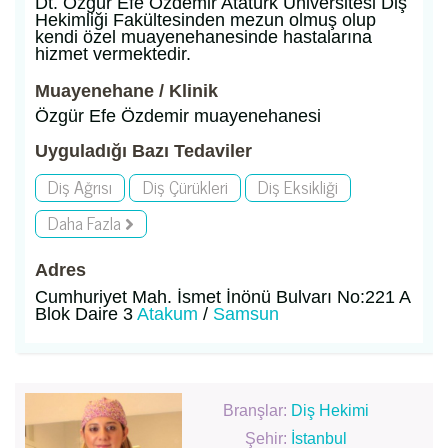
Dt. Özgür Efe Özdemir Atatürk Üniversitesi Diş
Hekimliği Fakültesinden mezun olmuş olup
kendi özel muayenehanesinde hastalarına
hizmet vermektedir.
Muayenehane / Klinik
Özgür Efe Özdemir muayenehanesi
Uyguladığı Bazı Tedaviler
Diş Ağrısı
Diş Çürükleri
Diş Eksikliği
Daha Fazla
Adres
Cumhuriyet Mah. İsmet İnönü Bulvarı No:221 A
Blok Daire 3
Atakum
/
Samsun
Branşlar:
Diş Hekimi
Şehir:
İstanbul