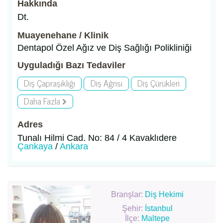
Hakkında
Dt.
Muayenehane / Klinik
Dentapol Özel Ağız ve Diş Sağlığı Polikliniği
Uyguladığı Bazı Tedaviler
Diş Çapraşıklığı
Diş Ağrısı
Diş Çürükleri
Daha Fazla
Adres
Tunalı Hilmi Cad. No: 84 / 4 Kavaklıdere
Çankaya
/
Ankara
Branşlar:
Diş Hekimi
Şehir:
İstanbul
İlçe:
Maltepe