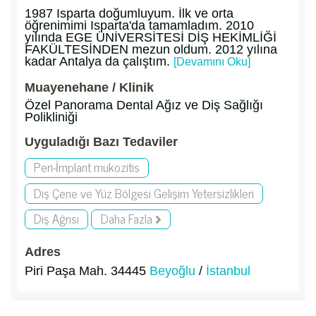
1987 Isparta doğumluyum. İlk ve orta
öğrenimimi Isparta'da tamamladım. 2010
yılında EGE ÜNİVERSİTESİ DİŞ HEKİMLİĞİ
FAKÜLTESİNDEN mezun oldum. 2012 yılına
kadar Antalya da çalıştım.
[Devamını Oku]
Muayenehane / Klinik
Özel Panorama Dental Ağız ve Diş Sağlığı
Polikliniği
Uyguladığı Bazı Tedaviler
Peri-İmplant mukozitis
Diş Çene ve Yüz Bölgesi Gelişim Yetersizlikleri
Diş Ağrısı
Daha Fazla
Adres
Piri Paşa Mah. 34445
Beyoğlu
/
İstanbul