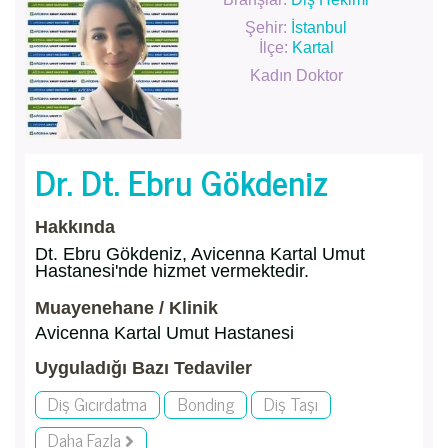
Şehir:
İstanbul
İlçe:
Kartal
Kadın Doktor
Dr. Dt. Ebru Gökdeniz
Hakkında
Dt. Ebru Gökdeniz, Avicenna Kartal Umut
Hastanesi'nde hizmet vermektedir.
Muayenehane / Klinik
Avicenna Kartal Umut Hastanesi
Uyguladığı Bazı Tedaviler
Diş Gıcırdatma
Bonding
Diş Taşı
Daha Fazla