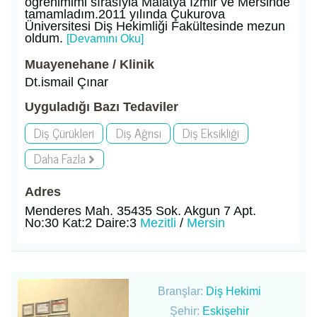
öğrenimimi sırasıyla Malatya İzmir ve Mersinde
tamamladım.2011 yılında Çukurova
Üniversitesi Diş Hekimliği Fakültesinde mezun
oldum.
[Devamını Oku]
Muayenehane / Klinik
Dt.ismail Çınar
Uyguladığı Bazı Tedaviler
Diş Çürükleri
Diş Ağrısı
Diş Eksikliği
Daha Fazla
Adres
Menderes Mah. 35435 Sok. Akgun 7 Apt.
No:30 Kat:2 Daire:3
Mezitli
/
Mersin
Branşlar:
Diş Hekimi
Şehir:
Eskişehir