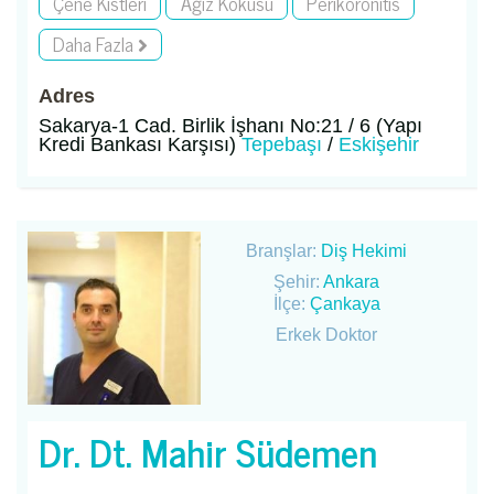
Çene Kistleri
Ağız Kokusu
Perikoronitis
Daha Fazla
Adres
Sakarya-1 Cad. Birlik İşhanı No:21 / 6 (Yapı
Kredi Bankası Karşısı)
Tepebaşı
/
Eskişehir
Branşlar:
Diş Hekimi
Şehir:
Ankara
İlçe:
Çankaya
Erkek Doktor
Dr. Dt. Mahir Südemen