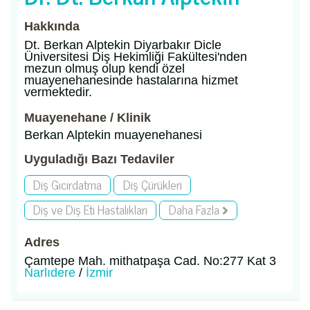
Hakkında
Dt. Berkan Alptekin Diyarbakır Dicle
Üniversitesi Diş Hekimliği Fakültesi'nden
mezun olmuş olup kendi özel
muayenehanesinde hastalarına hizmet
vermektedir.
Muayenehane / Klinik
Berkan Alptekin muayenehanesi
Uyguladığı Bazı Tedaviler
Diş Gıcırdatma
Diş Çürükleri
Diş ve Diş Eti Hastalıkları
Daha Fazla
Adres
Çamtepe Mah. mithatpaşa Cad. No:277 Kat 3
Narlıdere
/
İzmir