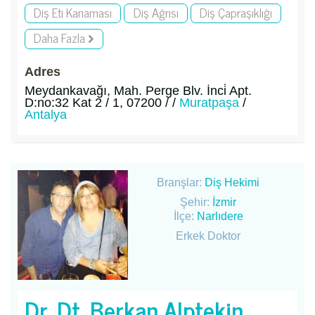
Diş Eti Kanaması
Diş Ağrısı
Diş Çapraşıklığı
Daha Fazla
Adres
Meydankavağı, Mah. Perge Blv. İnci̇ Apt.
D:no:32 Kat 2 / 1, 07200 / /
Muratpaşa
/
Antalya
Branşlar:
Diş Hekimi
Şehir:
İzmir
İlçe:
Narlıdere
Erkek Doktor
Dr. Dt. Berkan Alptekin