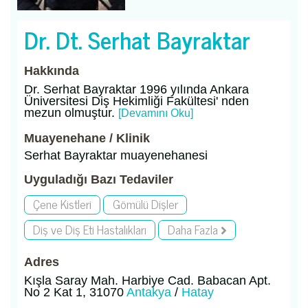
Dr. Dt. Serhat Bayraktar
Hakkında
Dr. Serhat Bayraktar 1996 yılında Ankara
Üniversitesi Diş Hekimliği Fakültesi' nden
mezun olmuştur.
[Devamını Oku]
Muayenehane / Klinik
Serhat Bayraktar muayenehanesi
Uyguladığı Bazı Tedaviler
Çene Kistleri
Gömülü Dişler
Diş ve Diş Eti Hastalıkları
Daha Fazla
Adres
Kışla Saray Mah. Harbiye Cad. Babacan Apt.
No 2 Kat 1, 31070
Antakya
/
Hatay