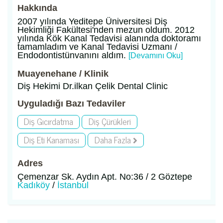
Hakkında
2007 yılında Yeditepe Üniversitesi Diş
Hekimliği Fakültesi'nden mezun oldum. 2012
yılında Kök Kanal Tedavisi alanında doktoramı
tamamladım ve Kanal Tedavisi Uzmanı /
Endodontistünvanını aldım.
[Devamını Oku]
Muayenehane / Klinik
Diş Hekimi Dr.ilkan Çelik Dental Clinic
Uyguladığı Bazı Tedaviler
Diş Gıcırdatma
Diş Çürükleri
Diş Eti Kanaması
Daha Fazla
Adres
Çemenzar Sk. Aydın Apt. No:36 / 2 Göztepe
Kadıköy
/
İstanbul