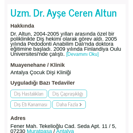
Uzm. Dr. Ayşe Ceren Altun
Hakkında
Dr. Altun, 2004-2005 yılları arasında özel bir
poliklinikte Diş hekimi olarak görev aldı. 2005
yılında Pedodonti Anabilim Dalı'nda doktora
eğitimine başladı. 2009 yılında Finlandiya Oulu
Universitesi'nde çalıştı.
[Devamını Oku]
Muayenehane / Klinik
Antalya Çocuk Dişi Kliniği
Uyguladığı Bazı Tedaviler
Diş Hastalıkları
Diş Çapraşıklığı
Diş Eti Kanaması
Daha Fazla
Adres
Fener Mah. Tekelioğlu Cad. Seda Apt. 11 / 5,
07230
Muratpaşa
/
Antalya