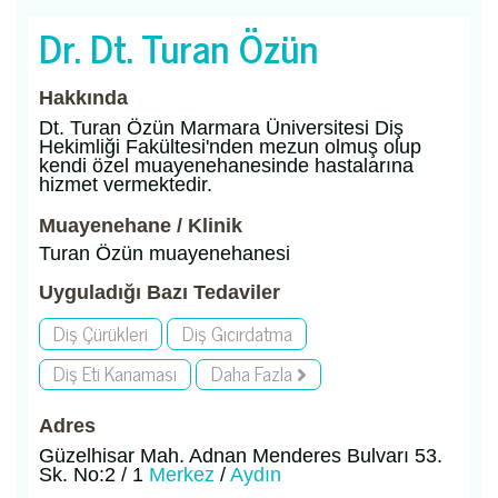
Dr. Dt. Turan Özün
Hakkında
Dt. Turan Özün Marmara Üniversitesi Diş
Hekimliği Fakültesi'nden mezun olmuş olup
kendi özel muayenehanesinde hastalarına
hizmet vermektedir.
Muayenehane / Klinik
Turan Özün muayenehanesi
Uyguladığı Bazı Tedaviler
Diş Çürükleri
Diş Gıcırdatma
Diş Eti Kanaması
Daha Fazla
Adres
Güzelhisar Mah. Adnan Menderes Bulvarı 53.
Sk. No:2 / 1
Merkez
/
Aydın