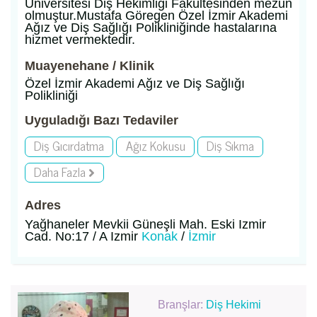
Üniversitesi Diş Hekimliği Fakültesinden mezun
olmuştur.Mustafa Göregen Özel İzmir Akademi
Ağız ve Diş Sağlığı Polikliniğinde hastalarına
hizmet vermektedir.
Muayenehane / Klinik
Özel İzmir Akademi Ağız ve Diş Sağlığı
Polikliniği
Uyguladığı Bazı Tedaviler
Diş Gıcırdatma
Ağız Kokusu
Diş Sıkma
Daha Fazla
Adres
Yağhaneler Mevkii Güneşli Mah. Eski Izmir
Cad. No:17 / A Izmir
Konak
/
İzmir
Branşlar:
Diş Hekimi