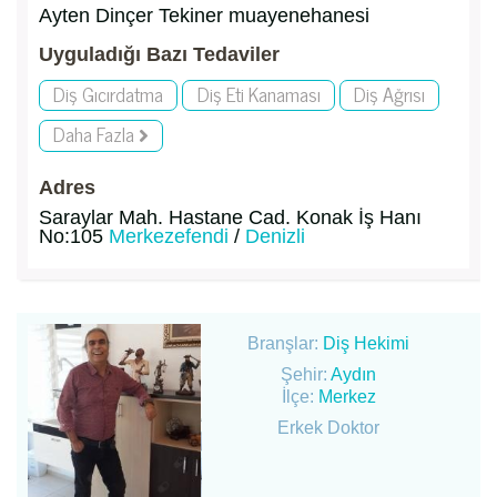
Ayten Dinçer Tekiner muayenehanesi
Uyguladığı Bazı Tedaviler
Diş Gıcırdatma
Diş Eti Kanaması
Diş Ağrısı
Daha Fazla
Adres
Saraylar Mah. Hastane Cad. Konak İş Hanı
No:105
Merkezefendi
/
Denizli
Branşlar:
Diş Hekimi
Şehir:
Aydın
İlçe:
Merkez
Erkek Doktor