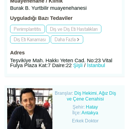
Muayenehane / Klinik
Burak B. Yurtbilir muayenehanesi
Uyguladığı Bazı Tedaviler
Periimplantitis
Diş ve Diş Eti Hastalıkları
Diş Eti Kanaması
Daha Fazla
Adres
Teşvikiye Mah. Hakkı Yeten Cad. No:23 Vital
Fulya Plaza Kat:7 Daire:22
Şişli
/
İstanbul
Branşlar:
Diş Hekimi
,
Ağız Diş
ve Çene Cerrahisi
Şehir:
Hatay
İlçe:
Antakya
Erkek Doktor