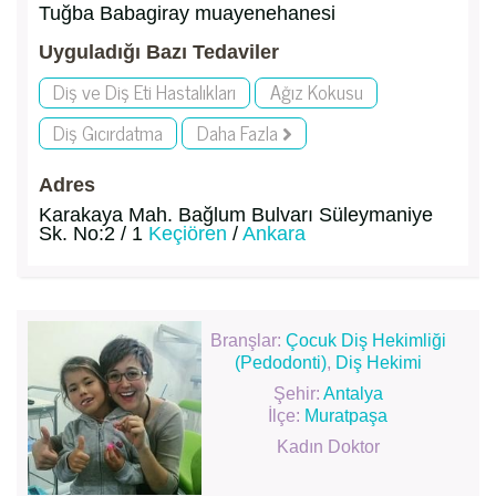
Tuğba Babagiray muayenehanesi
Uyguladığı Bazı Tedaviler
Diş ve Diş Eti Hastalıkları
Ağız Kokusu
Diş Gıcırdatma
Daha Fazla
Adres
Karakaya Mah. Bağlum Bulvarı Süleymaniye
Sk. No:2 / 1
Keçiören
/
Ankara
Branşlar:
Çocuk Diş Hekimliği
(Pedodonti)
,
Diş Hekimi
Şehir:
Antalya
İlçe:
Muratpaşa
Kadın Doktor