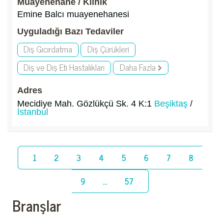
Muayenehane / Klinik
Emine Balcı muayenehanesi
Uyguladığı Bazı Tedaviler
Diş Gıcırdatma
Diş Çürükleri
Diş ve Diş Eti Hastalıkları
Daha Fazla
Adres
Mecidiye Mah. Gözlükçü Sk. 4 K:1
Beşiktaş
/
İstanbul
1
2
3
4
5
6
7
8
9
...
57
Branşlar