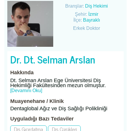
Branşlar:
Diş Hekimi
Şehir:
İzmir
İlçe:
Bayraklı
Erkek Doktor
Dr. Dt. Selman Arslan
Hakkında
Dt. Selman Arslan Ege Üniversitesi Diş
Hekimliği Fakültesinden mezun olmuştur.
[Devamını Oku]
Muayenehane / Klinik
Dentaglobal Ağız ve Diş Sağlığı Polikliniği
Uyguladığı Bazı Tedaviler
Diş Gıcırdatma
Diş Çürükleri