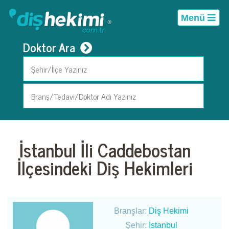
Menü
Doktor Ara
İstanbul İli Caddebostan
İlçesindeki Diş Hekimleri
Branşlar:
Diş Hekimi
Şehir:
İstanbul