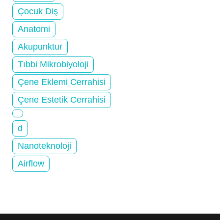
Çocuk Diş
Anatomi
Akupunktur
Tıbbi Mikrobiyoloji
Çene Eklemi Cerrahisi
Çene Estetik Cerrahisi
d
Nanoteknoloji
Airflow