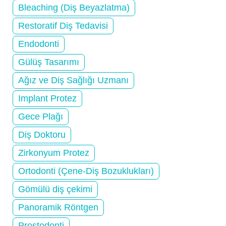
Bleaching (Diş Beyazlatma)
Restoratif Diş Tedavisi
Endodonti
Gülüş Tasarımı
Ağız ve Diş Sağlığı Uzmanı
Implant Protez
Gece Plağı
Diş Doktoru
Zirkonyum Protez
Ortodonti (Çene-Diş Bozuklukları)
Gömülü diş çekimi
Panoramik Röntgen
Prostodonti