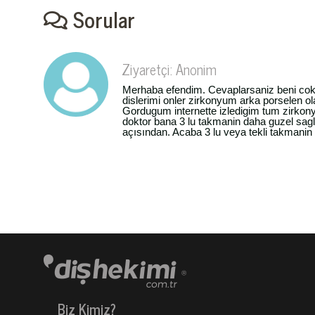
Sorular
Ziyaretçi: Anonim
Merhaba efendim. Cevaplarsaniz beni cok
dislerimi onler zirkonyum arka porselen 
Gordugum internette izledigim tum zirkonyu
doktor bana 3 lu takmanin daha guzel sag
açısından. Acaba 3 lu veya tekli takmanin
Biz Kimiz?