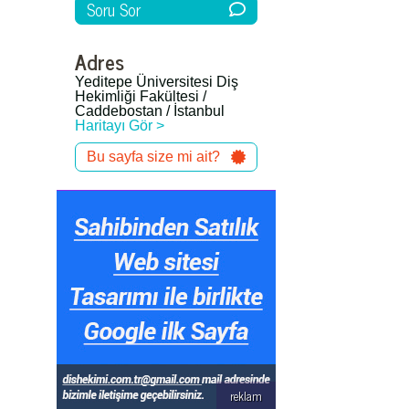
Soru Sor
Adres
Yeditepe Üniversitesi Diş
Hekimliği Fakültesi /
Caddebostan / İstanbul
Haritayı Gör >
Bu sayfa size mi ait?
reklam