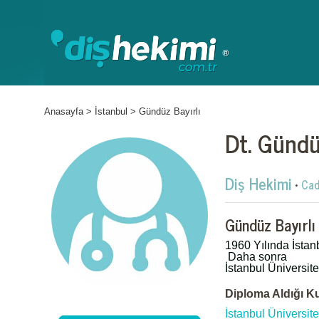
Anasayfa
>
İstanbul
>
Gündüz Bayırlı
Dt. Gündü
Diş Hekimi
•
Cad
Gündüz Bayırlı
1960 Yılında İstan
Daha sonra
İstanbul Üniversite
Diploma Aldığı K
İstanbul Üniversite