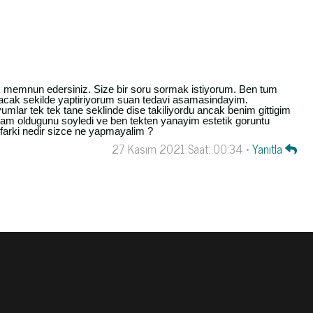
 memnun edersiniz. Size bir soru sormak istiyorum. Ben tum
olacak sekilde yaptiriyorum suan tedavi asamasindayim.
mlar tek tek tane seklinde dise takiliyordu ancak benim gittigim
lam oldugunu soyledi ve ben tekten yanayim estetik goruntu
 farki nedir sizce ne yapmayalim ?
27 Kasım 2021 Saat: 00:34 •
Yanıtla