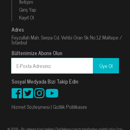
İletişim
Giriş Yap
Kayıt Ol
Adres
Feyzullah Mah. Serpa Cd. Vehbi Oran Sk No:12 Maltepe /
İstanbul
Bültenimize Abone Olun
Sosyal Medyada Bizi Takip Edin
Hizmet Sözleşmesi
|
Gizlilik Politikasını
© 2018 - Bu sitenin tüm hakları DisHekimi.com.tr tarafından mahfuzdur. İzin