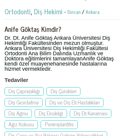
Ortodonti
,
Diş Hekimi
•
Sincan
/
Ankara
Anife Göktaş Kimdir?
Dr. Dt. Anife Göktaş Ankara Üniversitesi Diş
Hekimliği Fakültesinden mezun olmuştur.
Ankara Üniversitesi Diş Hekimliği Fakültesi
Ortodonti Ana Bilim Dalında Uzmanlık ve
Doktora eğitimlerini tamamlayanAnife Göktaş
kendi özel muayenehanesinde hastalarına
hizmet vermektedir.
Tedaviler
Diş Çapraşıklığı
Diş Çürükleri
Diş Gıcırdatma
Diş ve Diş Eti Hastalıkları
Diş Ağrısı
Diş Eksikliği
Diş Eti Kanaması
Ağız Kokusu
Periimplantitis
Diş Çene ve Yüz Bölgesi Gelişim Yetersizlikleri