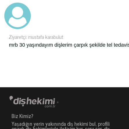
Ziyaretçi: mustafa karabulut
mrb 30 yaşındayım dişlerim çarpık şekilde tel tedavi
Biz Kimiz?
Yaşadığın yerin yakınında diş hekimi bul, profili
onaylı diş hekimleriyle iletişim kur, soru sor, diş