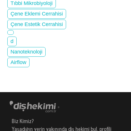
Tıbbi Mikrobiyoloji
Çene Eklemi Cerrahisi
Çene Estetik Cerrahisi
d
Nanoteknoloji
Airflow
Biz Kimiz?
Yaşadığın yerin yakınında diş hekimi bul, profili