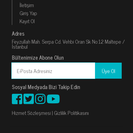
İletişim
Giriş Yap
Kayıt Ol
Adres
Feyzullah Mah. Serpa Cd. Vehbi Oran Sk No:12 Maltepe /
İstanbul
Bültenimize Abone Olun
Sosyal Medyada Bizi Takip Edin
Hizmet Sözleşmesi
|
Gizlilik Politikasını