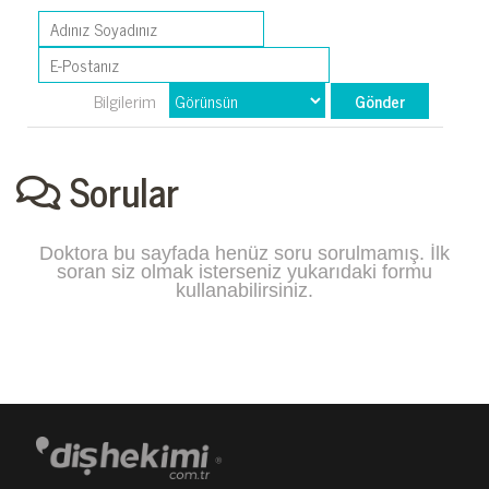
Bilgilerim
Sorular
Doktora bu sayfada henüz soru sorulmamış. İlk
soran siz olmak isterseniz yukarıdaki formu
kullanabilirsiniz.