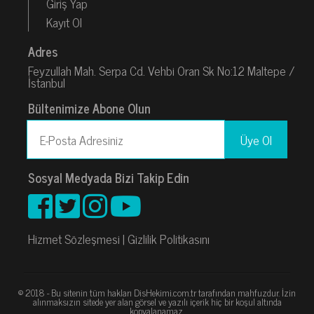
Giriş Yap
Kayıt Ol
Adres
Feyzullah Mah. Serpa Cd. Vehbi Oran Sk No:12 Maltepe /
İstanbul
Bültenimize Abone Olun
Sosyal Medyada Bizi Takip Edin
Hizmet Sözleşmesi
|
Gizlilik Politikasını
© 2018 - Bu sitenin tüm hakları DisHekimi.com.tr tarafından mahfuzdur. İzin
alınmaksızın sitede yer alan görsel ve yazılı içerik hiç bir koşul altında
kopyalanamaz.