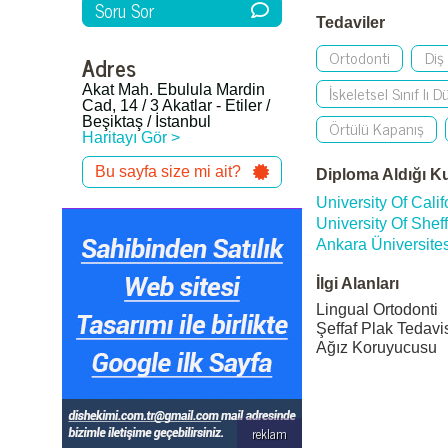
Soru Sor
Tedaviler
Ortodonti
Diş 
Adres
İskeletsel Sınıf Iı D
Akat Mah. Ebulula Mardin
Cad, 14 / 3 Akatlar - Etiler /
Beşiktaş / İstanbul
Örtülü Kapanış
Haritayı Gör >
Bu sayfa size mi ait?
Diploma Aldığı K
University Of Calif
University Of Sheff
Ankara Üniversites
İlgi Alanları
Lingual Ortodonti
Şeffaf Plak Tedavis
Ağız Koruyucusu
reklam