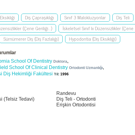
Eksikliği
Diş Çapraşıklığı
Sınıf 3 Malokluzyonlar
Diş Teli
üzensizlikler (Çene Geriliği...)
İskeletsel Sınıf Iıı Düzensizlikler (Çene İle
Sürnümerer Diş (Diş Fazlalığı)
Hypodontia (Diş Eksikliği)
urumlar
ornia School Of Dentistry
,
Doktora
ield School Of Clinical Dentistry
,
Ortodonti Uzmanlığı
i Diş Hekimliği Fakültesi
1996
Randevu
i (Telsiz Tedavi)
Diş Teli - Ortodonti
Erişkin Ortodontisi