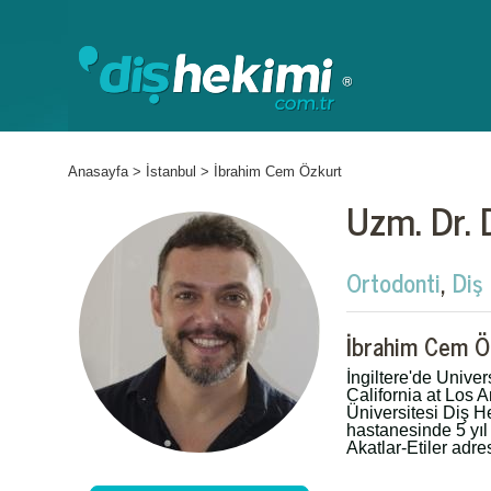
Anasayfa
>
İstanbul
>
İbrahim Cem Özkurt
Uzm. Dr. 
Ortodonti
,
Diş
İbrahim Cem Ö
İngiltere'de Univer
California at Los 
Üniversitesi Diş H
hastanesinde 5 yıl
Akatlar-Etiler adr