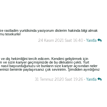
ze rastladim yurtdisinda yasiyorum dislerim hakinda bilgi almak
mu tesekurler
24 Kasım 2021 Saat: 16:40 •
Yanıtla
ve diş hekimliğini tercih edicem. Kendimi geliştirmek için
 ve sizin kariyer geçmişinizde de bu dikkatimi çekti. Yurt
 nasıl başvurduğunuzu ve bunların size kariyer açısından neler
inizi benimle paylaşırsanız çok sevinirim. Şimdiden ayırdığınız
31 Temmuz 2020 Saat: 19:26 •
Yanıtla