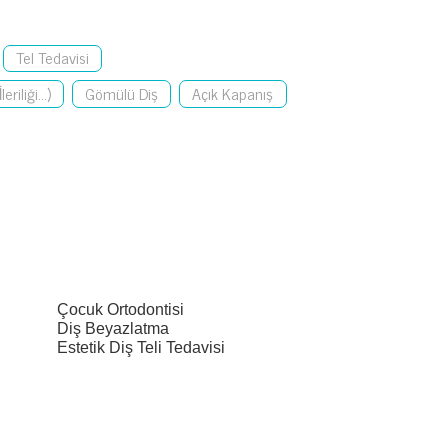
Tel Tedavisi
riliği...)
Gömülü Diş
Açık Kapanış
Çocuk Ortodontisi
Diş Beyazlatma
Estetik Diş Teli Tedavisi