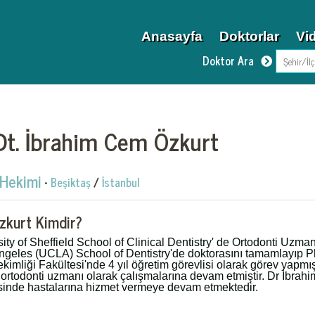
Anasayfa
Doktorlar
Vi
Doktor Ara
Dt. İbrahim Cem Özkurt
 Hekimi
•
Beşiktaş
/
İstanbul
zkurt Kimdir?
sity of Sheffield School of Clinical Dentistry' de Ortodonti Uzm
Angeles (UCLA) School of Dentistry'de doktorasını tamamlayıp 
ekimliği Fakültesi'nde 4 yıl öğretim görevlisi olarak görev yapm
 ortodonti uzmanı olarak çalışmalarına devam etmiştir. Dr İbra
esinde hastalarına hizmet vermeye devam etmektedir.