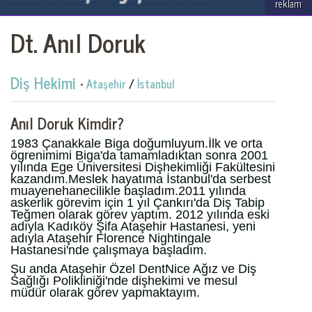
reklam
Dt. Anıl Doruk
Diş Hekimi
•
Ataşehir
/
İstanbul
Anıl Doruk Kimdir?
1983 Çanakkale Biga doğumluyum.İlk ve orta
ögrenimimi Biga'da tamamladıktan sonra 2001
yılında Ege Üniversitesi Dişhekimliği Fakültesini
kazandım.Meslek hayatıma İstanbul'da serbest
muayenehanecilikle başladım.2011 yılında
askerlik görevim için 1 yıl Çankırı'da Diş Tabip
Teğmen olarak görev yaptım. 2012 yılında eski
adıyla Kadıköy Şifa Ataşehir Hastanesi, yeni
adıyla Ataşehir Florence Nightingale
Hastanesi'nde çalışmaya başladım.
Şu anda Ataşehir Özel DentNice Ağız ve Diş
Sağlığı Polikliniği'nde dişhekimi ve mesul
müdür olarak görev yapmaktayım.
.