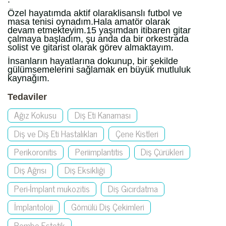
Özel hayatımda aktif olaraklisanslı futbol ve
masa tenisi oynadım.Hala amatör olarak
devam etmekteyim.15 yaşımdan itibaren gitar
çalmaya başladım, şu anda da bir orkestrada
solist ve gitarist olarak görev almaktayım.
İnsanların hayatlarına dokunup, bir şekilde
gülümsemelerini sağlamak en büyük mutluluk
kaynağım.
Tedaviler
Ağız Kokusu
Diş Eti Kanaması
Diş ve Diş Eti Hastalıkları
Çene Kistleri
Perikoronitis
Periimplantitis
Diş Çürükleri
Diş Ağrısı
Diş Eksikliği
Peri-İmplant mukozitis
Diş Gıcırdatma
İmplantoloji
Gömülü Diş Çekimleri
Pembe Estetik